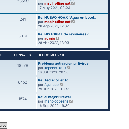
23559
o
l
V
e
por
msc hotline sat
m
t
e
17 May 2021, 09:03
e
i
r
n
m
ú
Re: NUEVO HOAX "Agua en botel…
s
241
o
l
V
por
msc hotline sat
a
m
t
e
20 Ago 2021, 12:37
j
e
i
r
e
n
m
Re: HISTORIAL de revisiones d…
ú
3314
s
o
V
por
admin
l
a
m
e
28 Abr 2022, 18:03
t
j
e
r
i
e
n
ú
m
s
l
S
MENSAJES
ÚLTIMO MENSAJE
o
a
t
m
j
Problema activacion antivirus
i
e
18578
V
e
por
lleponet1000
m
n
e
16 Jul 2023, 20:56
o
s
r
m
a
Re: Teclado Lento
ú
e
j
8452
V
por
Aguacce
l
n
e
e
29 Jun 2023, 11:33
t
s
r
i
a
Re: el mejor Firewall
ú
m
j
1574
V
por
manolodosena
l
o
e
e
16 Sep 2022, 19:30
t
m
r
i
e
ú
m
n
l
o
s
t
m
a
i
e
j