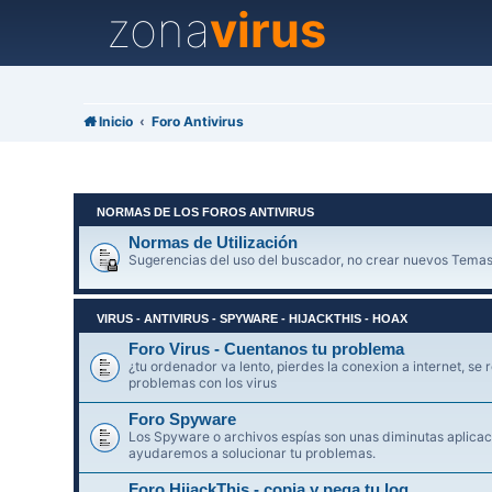
zona
virus
Inicio
Foro Antivirus
NORMAS DE LOS FOROS ANTIVIRUS
Normas de Utilización
Sugerencias del uso del buscador, no crear nuevos Temas
VIRUS - ANTIVIRUS - SPYWARE - HIJACKTHIS - HOAX
Foro Virus - Cuentanos tu problema
¿tu ordenador va lento, pierdes la conexion a internet, se r
problemas con los virus
Foro Spyware
Los Spyware o archivos espías son unas diminutas aplicaci
ayudaremos a solucionar tu problemas.
Foro HijackThis - copia y pega tu log