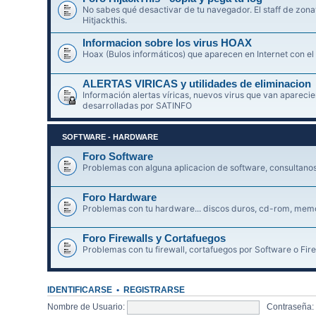
No sabes qué desactivar de tu navegador. El staff de zonav
Hitjackthis.
Informacion sobre los virus HOAX
Hoax (Bulos informáticos) que aparecen en Internet con el
ALERTAS VIRICAS y utilidades de eliminacion
Información alertas víricas, nuevos virus que van aparec
desarrolladas por SATINFO
SOFTWARE - HARDWARE
Foro Software
Problemas con alguna aplicacion de software, consultanos 
Foro Hardware
Problemas con tu hardware... discos duros, cd-rom, memori
Foro Firewalls y Cortafuegos
Problemas con tu firewall, cortafuegos por Software o Fire
IDENTIFICARSE
•
REGISTRARSE
Nombre de Usuario:
Contraseña: