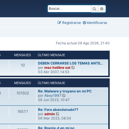
Buscar
Búsqueda ava
Registrarse
Identificarse
Fecha actual 08 Ago 2026, 21:40
S
MENSAJES
ÚLTIMO MENSAJE
DEBEN CERRARSE LOS TEMAS ANTE…
10
V
por
msc hotline sat
e
03 Abr 2007, 14:53
r
ú
S
MENSAJES
ÚLTIMO MENSAJE
l
t
Re: Malware y troyano en mi PC
3
101502
i
V
por
Aboy1997
m
e
29 Jun 2023, 10:47
o
r
m
ú
Re: Foro abandonado??
e
16577
l
V
por
admin
n
t
e
06 Mar 2023, 08:34
s
i
r
a
m
ú
j
Re: Rovnix.d en mi pc