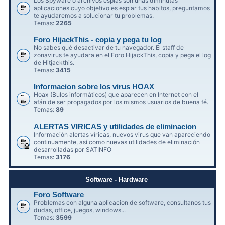
Los Spyware o archivos espías son unas diminutas
aplicaciones cuyo objetivo es espiar tus habitos, preguntamos
te ayudaremos a solucionar tu problemas.
Temas:
2265
Foro HijackThis - copia y pega tu log
No sabes qué desactivar de tu navegador. El staff de
zonavirus te ayudara en el Foro HijackThis, copia y pega el log
de Hitjackthis.
Temas:
3415
Informacion sobre los virus HOAX
Hoax (Bulos informáticos) que aparecen en Internet con el
afán de ser propagados por los mismos usuarios de buena fé.
Temas:
89
ALERTAS VIRICAS y utilidades de eliminacion
Información alertas víricas, nuevos virus que van apareciendo
continuamente, así como nuevas utilidades de eliminación
desarrolladas por SATINFO
Temas:
3176
Software - Hardware
Foro Software
Problemas con alguna aplicacion de software, consultanos tus
dudas, office, juegos, windows...
Temas:
3599