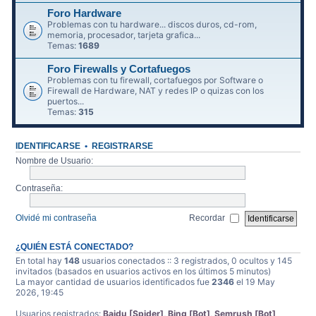
Foro Hardware
Problemas con tu hardware... discos duros, cd-rom,
memoria, procesador, tarjeta grafica...
Temas:
1689
Foro Firewalls y Cortafuegos
Problemas con tu firewall, cortafuegos por Software o
Firewall de Hardware, NAT y redes IP o quizas con los
puertos...
Temas:
315
IDENTIFICARSE
•
REGISTRARSE
Nombre de Usuario:
Contraseña:
Olvidé mi contraseña
Recordar
¿QUIÉN ESTÁ CONECTADO?
En total hay
148
usuarios conectados :: 3 registrados, 0 ocultos y 145
invitados (basados en usuarios activos en los últimos 5 minutos)
La mayor cantidad de usuarios identificados fue
2346
el 19 May
2026, 19:45
Usuarios registrados:
Baidu [Spider]
,
Bing [Bot]
,
Semrush [Bot]