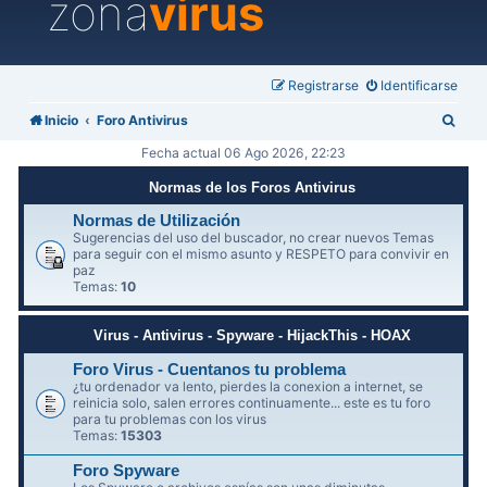
zona
virus
Registrarse
Identificarse
B
Inicio
Foro Antivirus
u
Fecha actual 06 Ago 2026, 22:23
s
Normas de los Foros Antivirus
c
Normas de Utilización
a
Sugerencias del uso del buscador, no crear nuevos Temas
para seguir con el mismo asunto y RESPETO para convivir en
r
paz
Temas:
10
Virus - Antivirus - Spyware - HijackThis - HOAX
Foro Virus - Cuentanos tu problema
¿tu ordenador va lento, pierdes la conexion a internet, se
reinicia solo, salen errores continuamente... este es tu foro
para tu problemas con los virus
Temas:
15303
Foro Spyware