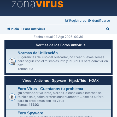
zona
virus
Registrarse
Identificarse
B
Inicio
Foro Antivirus
u
Fecha actual 07 Ago 2026, 00:39
s
Normas de los Foros Antivirus
c
Normas de Utilización
a
Sugerencias del uso del buscador, no crear nuevos Temas
para seguir con el mismo asunto y RESPETO para convivir en
r
paz
Temas:
10
Virus - Antivirus - Spyware - HijackThis - HOAX
Foro Virus - Cuentanos tu problema
¿tu ordenador va lento, pierdes la conexion a internet, se
reinicia solo, salen errores continuamente... este es tu foro
para tu problemas con los virus
Temas:
15303
Foro Spyware