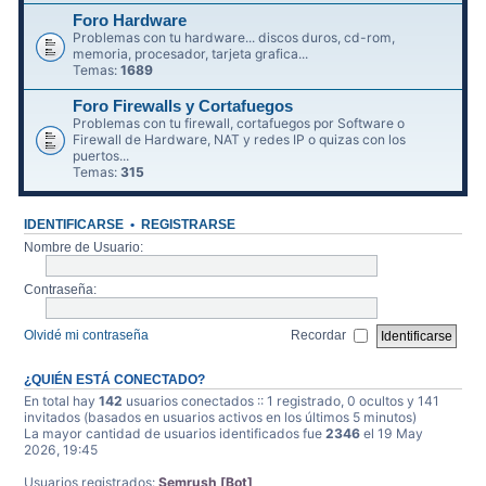
Foro Hardware
Problemas con tu hardware... discos duros, cd-rom,
memoria, procesador, tarjeta grafica...
Temas:
1689
Foro Firewalls y Cortafuegos
Problemas con tu firewall, cortafuegos por Software o
Firewall de Hardware, NAT y redes IP o quizas con los
puertos...
Temas:
315
IDENTIFICARSE
•
REGISTRARSE
Nombre de Usuario:
Contraseña:
Olvidé mi contraseña
Recordar
¿QUIÉN ESTÁ CONECTADO?
En total hay
142
usuarios conectados :: 1 registrado, 0 ocultos y 141
invitados (basados en usuarios activos en los últimos 5 minutos)
La mayor cantidad de usuarios identificados fue
2346
el 19 May
2026, 19:45
Usuarios registrados:
Semrush [Bot]