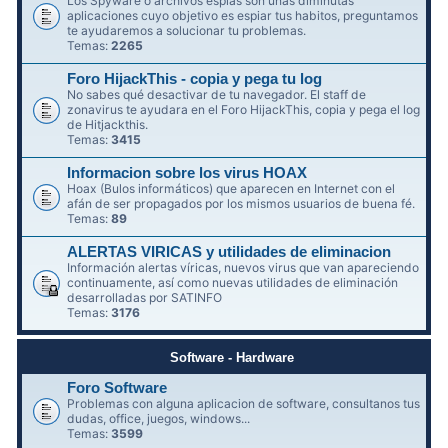
Los Spyware o archivos espías son unas diminutas
aplicaciones cuyo objetivo es espiar tus habitos, preguntamos
te ayudaremos a solucionar tu problemas.
Temas:
2265
Foro HijackThis - copia y pega tu log
No sabes qué desactivar de tu navegador. El staff de
zonavirus te ayudara en el Foro HijackThis, copia y pega el log
de Hitjackthis.
Temas:
3415
Informacion sobre los virus HOAX
Hoax (Bulos informáticos) que aparecen en Internet con el
afán de ser propagados por los mismos usuarios de buena fé.
Temas:
89
ALERTAS VIRICAS y utilidades de eliminacion
Información alertas víricas, nuevos virus que van apareciendo
continuamente, así como nuevas utilidades de eliminación
desarrolladas por SATINFO
Temas:
3176
Software - Hardware
Foro Software
Problemas con alguna aplicacion de software, consultanos tus
dudas, office, juegos, windows...
Temas:
3599