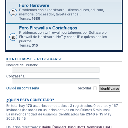
Foro Hardware
Problemas con tu hardware... discos duros, cd-rom,
memoria, procesador, tarjeta grafica...
Temas:
1689
Foro Firewalls y Cortafuegos
Problemas con tu firewall, cortafuegos por Software o
Firewall de Hardware, NAT y redes IP o quizas con los
puertos...
Temas:
315
IDENTIFICARSE
•
REGISTRARSE
Nombre de Usuario:
Contraseña:
Olvidé mi contraseña
Recordar
¿QUIÉN ESTÁ CONECTADO?
En total hay
170
usuarios conectados :: 3 registrados, 0 ocultos y 167
invitados (basados en usuarios activos en los últimos 5 minutos)
La mayor cantidad de usuarios identificados fue
2346
el 19 May
2026, 19:45
Usuarios registrados:
Baidu [Spider]
,
Bing [Bot]
,
Semrush [Bot]