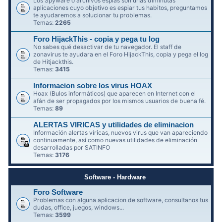
Los Spyware o archivos espías son unas diminutas
aplicaciones cuyo objetivo es espiar tus habitos, preguntamos
te ayudaremos a solucionar tu problemas.
Temas:
2265
Foro HijackThis - copia y pega tu log
No sabes qué desactivar de tu navegador. El staff de
zonavirus te ayudara en el Foro HijackThis, copia y pega el log
de Hitjackthis.
Temas:
3415
Informacion sobre los virus HOAX
Hoax (Bulos informáticos) que aparecen en Internet con el
afán de ser propagados por los mismos usuarios de buena fé.
Temas:
89
ALERTAS VIRICAS y utilidades de eliminacion
Información alertas víricas, nuevos virus que van apareciendo
continuamente, así como nuevas utilidades de eliminación
desarrolladas por SATINFO
Temas:
3176
Software - Hardware
Foro Software
Problemas con alguna aplicacion de software, consultanos tus
dudas, office, juegos, windows...
Temas:
3599