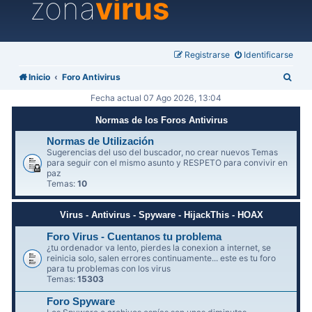
zona
virus
Registrarse
Identificarse
B
Inicio
Foro Antivirus
u
Fecha actual 07 Ago 2026, 13:04
s
Normas de los Foros Antivirus
c
Normas de Utilización
a
Sugerencias del uso del buscador, no crear nuevos Temas
para seguir con el mismo asunto y RESPETO para convivir en
r
paz
Temas:
10
Virus - Antivirus - Spyware - HijackThis - HOAX
Foro Virus - Cuentanos tu problema
¿tu ordenador va lento, pierdes la conexion a internet, se
reinicia solo, salen errores continuamente... este es tu foro
para tu problemas con los virus
Temas:
15303
Foro Spyware