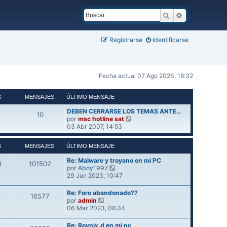
Buscar
Búsqueda ava
Registrarse
Identificarse
Fecha actual 07 Ago 2026, 18:32
S
MENSAJES
ÚLTIMO MENSAJE
DEBEN CERRARSE LOS TEMAS ANTE…
10
V
por
msc hotline sat
e
03 Abr 2007, 14:53
r
ú
S
MENSAJES
ÚLTIMO MENSAJE
l
t
Re: Malware y troyano en mi PC
3
101502
i
V
por
Aboy1997
m
e
29 Jun 2023, 10:47
o
r
m
ú
Re: Foro abandonado??
e
16577
l
V
por
admin
n
t
e
06 Mar 2023, 08:34
s
i
r
a
m
ú
j
Re: Rovnix.d en mi pc