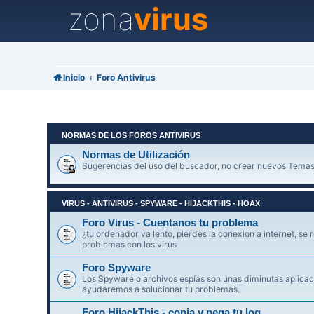
zona
virus
Inicio
Foro Antivirus
NORMAS DE LOS FOROS ANTIVIRUS
Normas de Utilización
Sugerencias del uso del buscador, no crear nuevos Temas
VIRUS - ANTIVIRUS - SPYWARE - HIJACKTHIS - HOAX
Foro Virus - Cuentanos tu problema
¿tu ordenador va lento, pierdes la conexion a internet, se r
problemas con los virus
Foro Spyware
Los Spyware o archivos espías son unas diminutas aplicaci
ayudaremos a solucionar tu problemas.
Foro HijackThis - copia y pega tu log