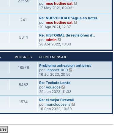
23559
o
l
V
e
por
msc hotline sat
m
t
e
17 May 2021, 09:03
e
i
r
n
m
ú
Re: NUEVO HOAX "Agua en botel…
s
241
o
l
V
por
msc hotline sat
a
m
t
e
20 Ago 2021, 12:37
j
e
i
r
e
n
m
Re: HISTORIAL de revisiones d…
ú
3314
s
o
V
por
admin
l
a
m
e
28 Abr 2022, 18:03
t
j
e
r
i
e
n
ú
m
s
l
S
MENSAJES
ÚLTIMO MENSAJE
o
a
t
m
j
Problema activacion antivirus
i
e
18578
V
e
por
lleponet1000
m
n
e
16 Jul 2023, 20:56
o
s
r
m
a
Re: Teclado Lento
ú
e
j
8452
V
por
Aguacce
l
n
e
e
29 Jun 2023, 11:33
t
s
r
i
a
Re: el mejor Firewall
ú
m
j
1574
V
por
manolodosena
l
o
e
e
16 Sep 2022, 19:30
t
m
r
i
e
ú
m
n
l
o
s
t
m
a
i
e
j