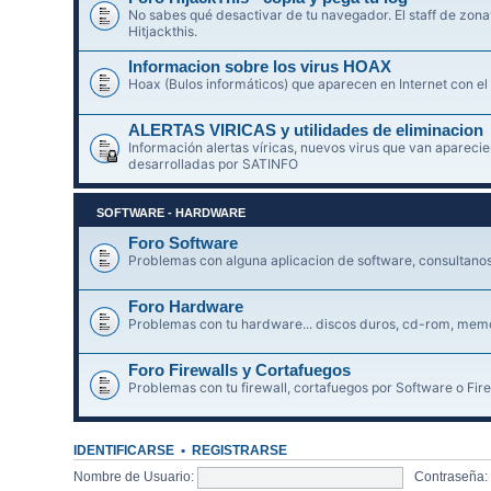
No sabes qué desactivar de tu navegador. El staff de zonav
Hitjackthis.
Informacion sobre los virus HOAX
Hoax (Bulos informáticos) que aparecen en Internet con el
ALERTAS VIRICAS y utilidades de eliminacion
Información alertas víricas, nuevos virus que van aparec
desarrolladas por SATINFO
SOFTWARE - HARDWARE
Foro Software
Problemas con alguna aplicacion de software, consultanos 
Foro Hardware
Problemas con tu hardware... discos duros, cd-rom, memori
Foro Firewalls y Cortafuegos
Problemas con tu firewall, cortafuegos por Software o Fire
IDENTIFICARSE
•
REGISTRARSE
Nombre de Usuario:
Contraseña: