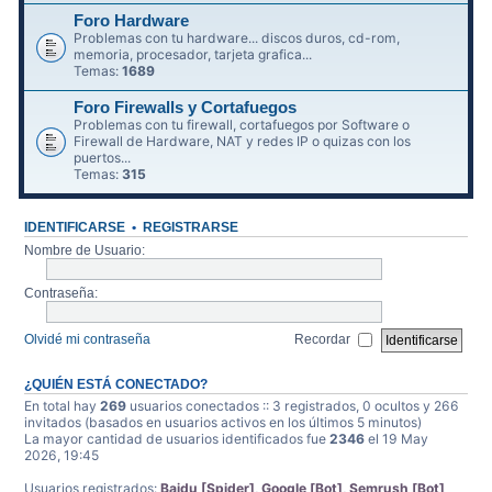
Foro Hardware
Problemas con tu hardware... discos duros, cd-rom,
memoria, procesador, tarjeta grafica...
Temas:
1689
Foro Firewalls y Cortafuegos
Problemas con tu firewall, cortafuegos por Software o
Firewall de Hardware, NAT y redes IP o quizas con los
puertos...
Temas:
315
IDENTIFICARSE
•
REGISTRARSE
Nombre de Usuario:
Contraseña:
Olvidé mi contraseña
Recordar
¿QUIÉN ESTÁ CONECTADO?
En total hay
269
usuarios conectados :: 3 registrados, 0 ocultos y 266
invitados (basados en usuarios activos en los últimos 5 minutos)
La mayor cantidad de usuarios identificados fue
2346
el 19 May
2026, 19:45
Usuarios registrados:
Baidu [Spider]
,
Google [Bot]
,
Semrush [Bot]