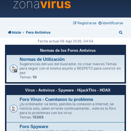
zona
virus
Registrarse
Identificarse
B
Inicio
Foro Antivirus
u
Fecha actual 06 Ago 2026, 04:54
s
Normas de los Foros Antivirus
c
Normas de Utilización
a
Sugerencias del uso del buscador, no crear nuevos Temas
para seguir con el mismo asunto y RESPETO para convivir en
r
paz
Temas:
10
Virus - Antivirus - Spyware - HijackThis - HOAX
Foro Virus - Cuentanos tu problema
¿tu ordenador va lento, pierdes la conexion a internet, se
reinicia solo, salen errores continuamente... este es tu foro
para tu problemas con los virus
Temas:
15303
Foro Spyware