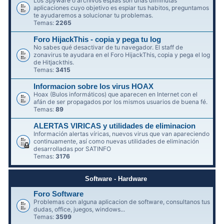
Los Spyware o archivos espías son unas diminutas
aplicaciones cuyo objetivo es espiar tus habitos, preguntamos
te ayudaremos a solucionar tu problemas.
Temas:
2265
Foro HijackThis - copia y pega tu log
No sabes qué desactivar de tu navegador. El staff de
zonavirus te ayudara en el Foro HijackThis, copia y pega el log
de Hitjackthis.
Temas:
3415
Informacion sobre los virus HOAX
Hoax (Bulos informáticos) que aparecen en Internet con el
afán de ser propagados por los mismos usuarios de buena fé.
Temas:
89
ALERTAS VIRICAS y utilidades de eliminacion
Información alertas víricas, nuevos virus que van apareciendo
continuamente, así como nuevas utilidades de eliminación
desarrolladas por SATINFO
Temas:
3176
Software - Hardware
Foro Software
Problemas con alguna aplicacion de software, consultanos tus
dudas, office, juegos, windows...
Temas:
3599