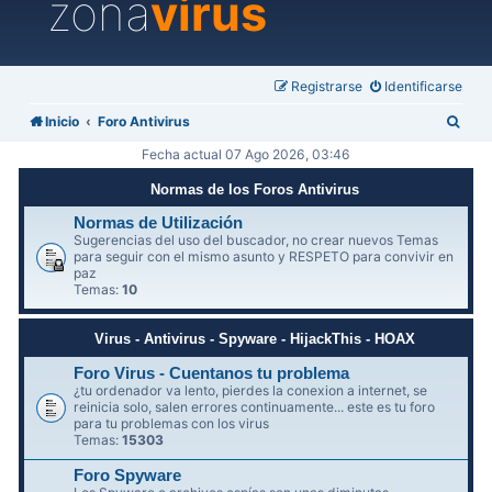
zona
virus
Registrarse
Identificarse
B
Inicio
Foro Antivirus
u
Fecha actual 07 Ago 2026, 03:46
s
Normas de los Foros Antivirus
c
Normas de Utilización
a
Sugerencias del uso del buscador, no crear nuevos Temas
para seguir con el mismo asunto y RESPETO para convivir en
r
paz
Temas:
10
Virus - Antivirus - Spyware - HijackThis - HOAX
Foro Virus - Cuentanos tu problema
¿tu ordenador va lento, pierdes la conexion a internet, se
reinicia solo, salen errores continuamente... este es tu foro
para tu problemas con los virus
Temas:
15303
Foro Spyware