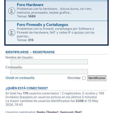
Foro Hardware
Problemas con tu hardware... discos duros, cd-rom,
memoria, procesador, tarjeta grafica...
Temas:
1689
Foro Firewalls y Cortafuegos
Problemas con tu firewall, cortafuegos por Software o
Firewall de Hardware, NAT y redes IP o quizas con los
puertos...
Temas:
315
IDENTIFICARSE
•
REGISTRARSE
Nombre de Usuario:
Contraseña:
Olvidé mi contraseña
Recordar
¿QUIÉN ESTÁ CONECTADO?
En total hay
170
usuarios conectados :: 2 registrados, 0 ocultos y 168
invitados (basados en usuarios activos en los últimos 5 minutos)
La mayor cantidad de usuarios identificados fue
2346
el 19 May
2026, 19:45
Usuarios registrados:
Baidu [Spider]
,
Semrush [Bot]