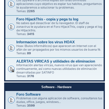
Los Spyware o archivos espías son unas diminutas
aplicaciones cuyo objetivo es espiar tus habitos, preguntamos
te ayudaremos a solucionar tu problemas.
Temas:
2265
Foro HijackThis - copia y pega tu log
No sabes qué desactivar de tu navegador. El staff de
zonavirus te ayudara en el Foro HijackThis, copia y pega el log
de Hitjackthis.
Temas:
3415
Informacion sobre los virus HOAX
Hoax (Bulos informáticos) que aparecen en Internet con el
afán de ser propagados por los mismos usuarios de buena fé.
Temas:
89
ALERTAS VIRICAS y utilidades de eliminacion
Información alertas víricas, nuevos virus que van apareciendo
continuamente, así como nuevas utilidades de eliminación
desarrolladas por SATINFO
Temas:
3176
Software - Hardware
Foro Software
Problemas con alguna aplicacion de software, consultanos tus
dudas, office, juegos, windows...
Temas:
3599