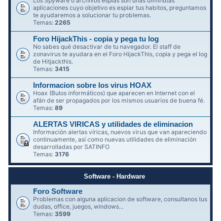
Los Spyware o archivos espías son unas diminutas
aplicaciones cuyo objetivo es espiar tus habitos, preguntamos
te ayudaremos a solucionar tu problemas.
Temas:
2265
Foro HijackThis - copia y pega tu log
No sabes qué desactivar de tu navegador. El staff de
zonavirus te ayudara en el Foro HijackThis, copia y pega el log
de Hitjackthis.
Temas:
3415
Informacion sobre los virus HOAX
Hoax (Bulos informáticos) que aparecen en Internet con el
afán de ser propagados por los mismos usuarios de buena fé.
Temas:
89
ALERTAS VIRICAS y utilidades de eliminacion
Información alertas víricas, nuevos virus que van apareciendo
continuamente, así como nuevas utilidades de eliminación
desarrolladas por SATINFO
Temas:
3176
Software - Hardware
Foro Software
Problemas con alguna aplicacion de software, consultanos tus
dudas, office, juegos, windows...
Temas:
3599