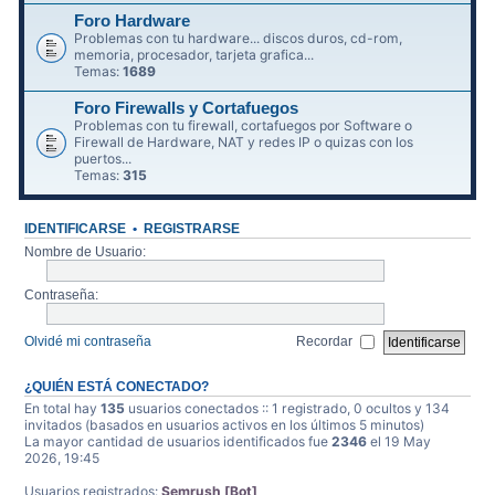
Foro Hardware
Problemas con tu hardware... discos duros, cd-rom,
memoria, procesador, tarjeta grafica...
Temas:
1689
Foro Firewalls y Cortafuegos
Problemas con tu firewall, cortafuegos por Software o
Firewall de Hardware, NAT y redes IP o quizas con los
puertos...
Temas:
315
IDENTIFICARSE
•
REGISTRARSE
Nombre de Usuario:
Contraseña:
Olvidé mi contraseña
Recordar
¿QUIÉN ESTÁ CONECTADO?
En total hay
135
usuarios conectados :: 1 registrado, 0 ocultos y 134
invitados (basados en usuarios activos en los últimos 5 minutos)
La mayor cantidad de usuarios identificados fue
2346
el 19 May
2026, 19:45
Usuarios registrados:
Semrush [Bot]