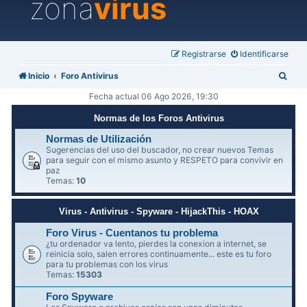
zona
virus
Registrarse
Identificarse
B
Inicio
Foro Antivirus
u
Fecha actual 06 Ago 2026, 19:30
s
Normas de los Foros Antivirus
c
Normas de Utilización
a
Sugerencias del uso del buscador, no crear nuevos Temas
para seguir con el mismo asunto y RESPETO para convivir en
r
paz
Temas:
10
Virus - Antivirus - Spyware - HijackThis - HOAX
Foro Virus - Cuentanos tu problema
¿tu ordenador va lento, pierdes la conexion a internet, se
reinicia solo, salen errores continuamente... este es tu foro
para tu problemas con los virus
Temas:
15303
Foro Spyware