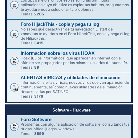
Los Spyware o archivos espías son unas diminutas
aplicaciones cuyo objetivo es espiar tus habitos, preguntamos
te ayudaremos a solucionar tu problemas.
Temas:
2265
Foro HijackThis - copia y pega tu log
No sabes qué desactivar de tu navegador. El staff de
zonavirus te ayudara en el Foro HijackThis, copia y pega el log
de Hitjackthis.
Temas:
3415
Informacion sobre los virus HOAX
Hoax (Bulos informáticos) que aparecen en Internet con el
afán de ser propagados por los mismos usuarios de buena fé.
Temas:
89
ALERTAS VIRICAS y utilidades de eliminacion
Información alertas víricas, nuevos virus que van apareciendo
continuamente, así como nuevas utilidades de eliminación
desarrolladas por SATINFO
Temas:
3176
Software - Hardware
Foro Software
Problemas con alguna aplicacion de software, consultanos tus
dudas, office, juegos, windows...
Temas:
3599