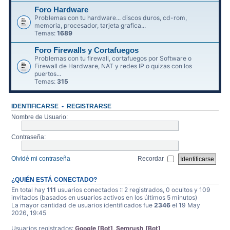
Foro Hardware
Problemas con tu hardware... discos duros, cd-rom,
memoria, procesador, tarjeta grafica...
Temas:
1689
Foro Firewalls y Cortafuegos
Problemas con tu firewall, cortafuegos por Software o
Firewall de Hardware, NAT y redes IP o quizas con los
puertos...
Temas:
315
IDENTIFICARSE
•
REGISTRARSE
Nombre de Usuario:
Contraseña:
Olvidé mi contraseña
Recordar
¿QUIÉN ESTÁ CONECTADO?
En total hay
111
usuarios conectados :: 2 registrados, 0 ocultos y 109
invitados (basados en usuarios activos en los últimos 5 minutos)
La mayor cantidad de usuarios identificados fue
2346
el 19 May
2026, 19:45
Usuarios registrados:
Google [Bot]
,
Semrush [Bot]