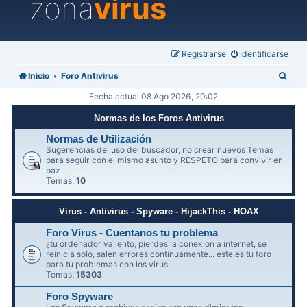
zona
virus
Registrarse
Identificarse
B
Inicio
Foro Antivirus
u
Fecha actual 08 Ago 2026, 20:02
s
Normas de los Foros Antivirus
c
Normas de Utilización
a
Sugerencias del uso del buscador, no crear nuevos Temas
para seguir con el mismo asunto y RESPETO para convivir en
r
paz
Temas:
10
Virus - Antivirus - Spyware - HijackThis - HOAX
Foro Virus - Cuentanos tu problema
¿tu ordenador va lento, pierdes la conexion a internet, se
reinicia solo, salen errores continuamente... este es tu foro
para tu problemas con los virus
Temas:
15303
Foro Spyware