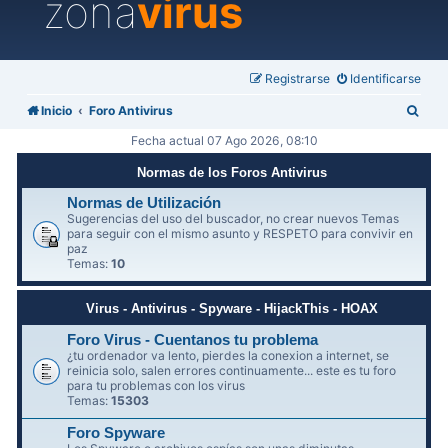
zona
virus
Registrarse
Identificarse
B
Inicio
Foro Antivirus
u
Fecha actual 07 Ago 2026, 08:10
s
Normas de los Foros Antivirus
c
Normas de Utilización
a
Sugerencias del uso del buscador, no crear nuevos Temas
para seguir con el mismo asunto y RESPETO para convivir en
r
paz
Temas:
10
Virus - Antivirus - Spyware - HijackThis - HOAX
Foro Virus - Cuentanos tu problema
¿tu ordenador va lento, pierdes la conexion a internet, se
reinicia solo, salen errores continuamente... este es tu foro
para tu problemas con los virus
Temas:
15303
Foro Spyware