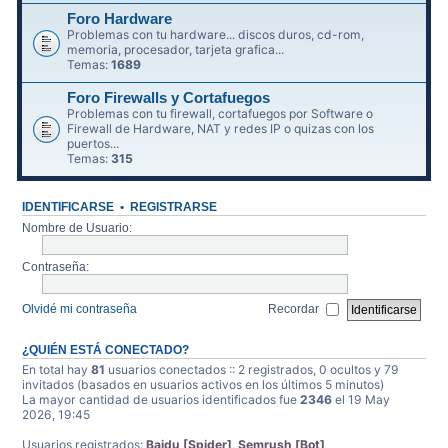
Foro Hardware
Problemas con tu hardware... discos duros, cd-rom,
memoria, procesador, tarjeta grafica...
Temas:
1689
Foro Firewalls y Cortafuegos
Problemas con tu firewall, cortafuegos por Software o
Firewall de Hardware, NAT y redes IP o quizas con los
puertos...
Temas:
315
IDENTIFICARSE
•
REGISTRARSE
Nombre de Usuario:
Contraseña:
Olvidé mi contraseña
Recordar
¿QUIÉN ESTÁ CONECTADO?
En total hay
81
usuarios conectados :: 2 registrados, 0 ocultos y 79
invitados (basados en usuarios activos en los últimos 5 minutos)
La mayor cantidad de usuarios identificados fue
2346
el 19 May
2026, 19:45
Usuarios registrados:
Baidu [Spider]
,
Semrush [Bot]