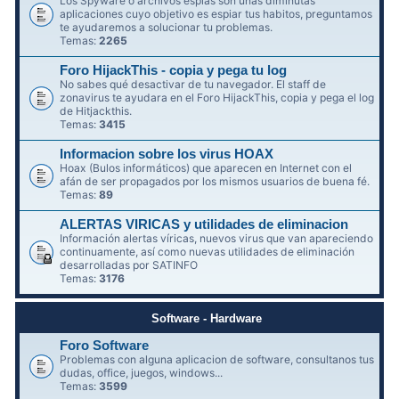
Los Spyware o archivos espías son unas diminutas
aplicaciones cuyo objetivo es espiar tus habitos, preguntamos
te ayudaremos a solucionar tu problemas.
Temas:
2265
Foro HijackThis - copia y pega tu log
No sabes qué desactivar de tu navegador. El staff de
zonavirus te ayudara en el Foro HijackThis, copia y pega el log
de Hitjackthis.
Temas:
3415
Informacion sobre los virus HOAX
Hoax (Bulos informáticos) que aparecen en Internet con el
afán de ser propagados por los mismos usuarios de buena fé.
Temas:
89
ALERTAS VIRICAS y utilidades de eliminacion
Información alertas víricas, nuevos virus que van apareciendo
continuamente, así como nuevas utilidades de eliminación
desarrolladas por SATINFO
Temas:
3176
Software - Hardware
Foro Software
Problemas con alguna aplicacion de software, consultanos tus
dudas, office, juegos, windows...
Temas:
3599