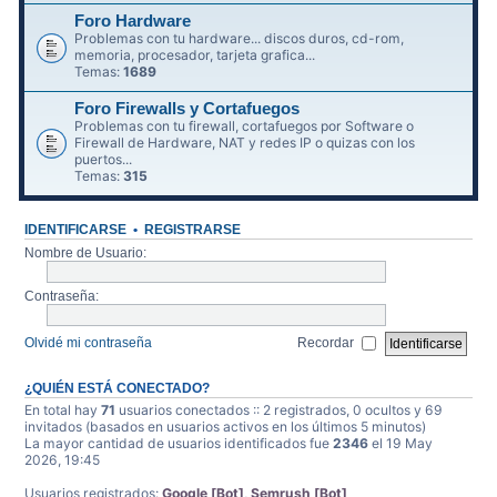
Foro Hardware
Problemas con tu hardware... discos duros, cd-rom,
memoria, procesador, tarjeta grafica...
Temas:
1689
Foro Firewalls y Cortafuegos
Problemas con tu firewall, cortafuegos por Software o
Firewall de Hardware, NAT y redes IP o quizas con los
puertos...
Temas:
315
IDENTIFICARSE
•
REGISTRARSE
Nombre de Usuario:
Contraseña:
Olvidé mi contraseña
Recordar
¿QUIÉN ESTÁ CONECTADO?
En total hay
71
usuarios conectados :: 2 registrados, 0 ocultos y 69
invitados (basados en usuarios activos en los últimos 5 minutos)
La mayor cantidad de usuarios identificados fue
2346
el 19 May
2026, 19:45
Usuarios registrados:
Google [Bot]
,
Semrush [Bot]