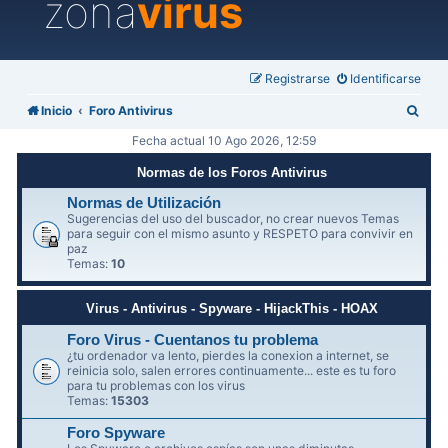
zona
virus
Registrarse
Identificarse
B
Inicio
Foro Antivirus
u
Fecha actual 10 Ago 2026, 12:59
s
Normas de los Foros Antivirus
c
Normas de Utilización
a
Sugerencias del uso del buscador, no crear nuevos Temas
para seguir con el mismo asunto y RESPETO para convivir en
r
paz
Temas:
10
Virus - Antivirus - Spyware - HijackThis - HOAX
Foro Virus - Cuentanos tu problema
¿tu ordenador va lento, pierdes la conexion a internet, se
reinicia solo, salen errores continuamente... este es tu foro
para tu problemas con los virus
Temas:
15303
Foro Spyware