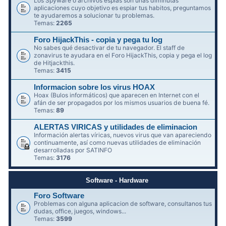
Los Spyware o archivos espías son unas diminutas
aplicaciones cuyo objetivo es espiar tus habitos, preguntamos
te ayudaremos a solucionar tu problemas.
Temas:
2265
Foro HijackThis - copia y pega tu log
No sabes qué desactivar de tu navegador. El staff de
zonavirus te ayudara en el Foro HijackThis, copia y pega el log
de Hitjackthis.
Temas:
3415
Informacion sobre los virus HOAX
Hoax (Bulos informáticos) que aparecen en Internet con el
afán de ser propagados por los mismos usuarios de buena fé.
Temas:
89
ALERTAS VIRICAS y utilidades de eliminacion
Información alertas víricas, nuevos virus que van apareciendo
continuamente, así como nuevas utilidades de eliminación
desarrolladas por SATINFO
Temas:
3176
Software - Hardware
Foro Software
Problemas con alguna aplicacion de software, consultanos tus
dudas, office, juegos, windows...
Temas:
3599