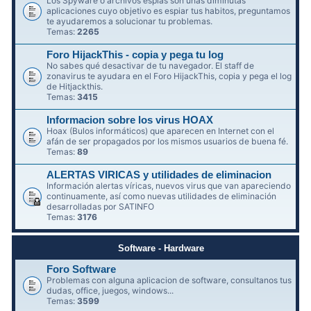
Los Spyware o archivos espías son unas diminutas
aplicaciones cuyo objetivo es espiar tus habitos, preguntamos
te ayudaremos a solucionar tu problemas.
Temas:
2265
Foro HijackThis - copia y pega tu log
No sabes qué desactivar de tu navegador. El staff de
zonavirus te ayudara en el Foro HijackThis, copia y pega el log
de Hitjackthis.
Temas:
3415
Informacion sobre los virus HOAX
Hoax (Bulos informáticos) que aparecen en Internet con el
afán de ser propagados por los mismos usuarios de buena fé.
Temas:
89
ALERTAS VIRICAS y utilidades de eliminacion
Información alertas víricas, nuevos virus que van apareciendo
continuamente, así como nuevas utilidades de eliminación
desarrolladas por SATINFO
Temas:
3176
Software - Hardware
Foro Software
Problemas con alguna aplicacion de software, consultanos tus
dudas, office, juegos, windows...
Temas:
3599