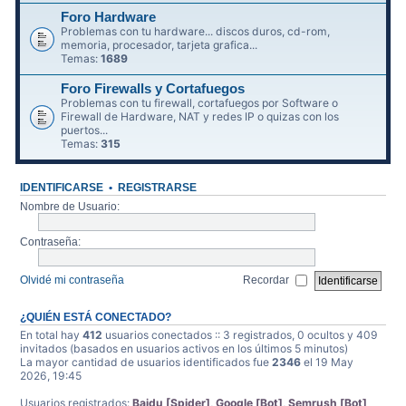
Foro Hardware
Problemas con tu hardware... discos duros, cd-rom,
memoria, procesador, tarjeta grafica...
Temas:
1689
Foro Firewalls y Cortafuegos
Problemas con tu firewall, cortafuegos por Software o
Firewall de Hardware, NAT y redes IP o quizas con los
puertos...
Temas:
315
IDENTIFICARSE
•
REGISTRARSE
Nombre de Usuario:
Contraseña:
Olvidé mi contraseña
Recordar
¿QUIÉN ESTÁ CONECTADO?
En total hay
412
usuarios conectados :: 3 registrados, 0 ocultos y 409
invitados (basados en usuarios activos en los últimos 5 minutos)
La mayor cantidad de usuarios identificados fue
2346
el 19 May
2026, 19:45
Usuarios registrados:
Baidu [Spider]
,
Google [Bot]
,
Semrush [Bot]