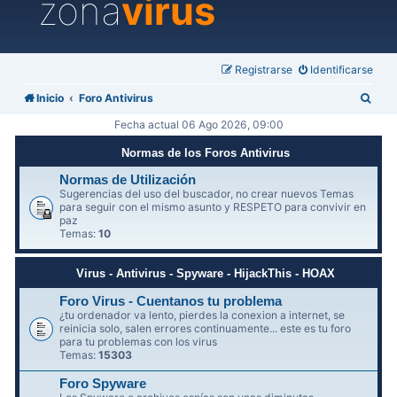
zona
virus
Registrarse
Identificarse
B
Inicio
Foro Antivirus
u
Fecha actual 06 Ago 2026, 09:00
s
Normas de los Foros Antivirus
c
Normas de Utilización
a
Sugerencias del uso del buscador, no crear nuevos Temas
para seguir con el mismo asunto y RESPETO para convivir en
r
paz
Temas:
10
Virus - Antivirus - Spyware - HijackThis - HOAX
Foro Virus - Cuentanos tu problema
¿tu ordenador va lento, pierdes la conexion a internet, se
reinicia solo, salen errores continuamente... este es tu foro
para tu problemas con los virus
Temas:
15303
Foro Spyware