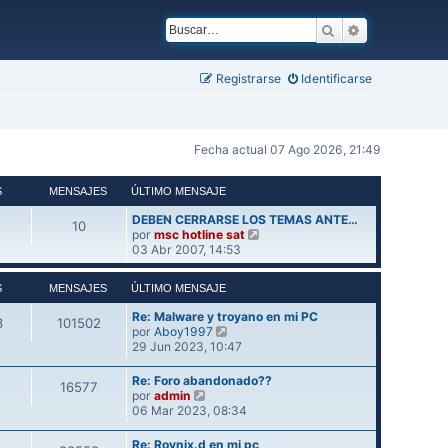
Buscar
Búsqueda ava
Registrarse
Identificarse
Fecha actual 07 Ago 2026, 21:49
S
MENSAJES
ÚLTIMO MENSAJE
DEBEN CERRARSE LOS TEMAS ANTE…
10
V
por
msc hotline sat
e
03 Abr 2007, 14:53
r
ú
S
MENSAJES
ÚLTIMO MENSAJE
l
t
Re: Malware y troyano en mi PC
3
101502
i
V
por
Aboy1997
m
e
29 Jun 2023, 10:47
o
r
m
ú
Re: Foro abandonado??
e
16577
l
V
por
admin
n
t
e
06 Mar 2023, 08:34
s
i
r
a
m
ú
j
Re: Rovnix.d en mi pc