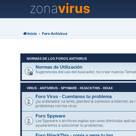
zona
virus
Inicio
Foro Antivirus
NORMAS DE LOS FOROS ANTIVIRUS
Normas de Utilización
Sugerencias del uso del buscador, no crear nuevos Temas
VIRUS - ANTIVIRUS - SPYWARE - HIJACKTHIS - HOAX
Foro Virus - Cuentanos tu problema
¿tu ordenador va lento, pierdes la conexion a internet, se r
problemas con los virus
Foro Spyware
Los Spyware o archivos espías son unas diminutas aplicaci
ayudaremos a solucionar tu problemas.
Foro HijackThis - copia y pega tu log