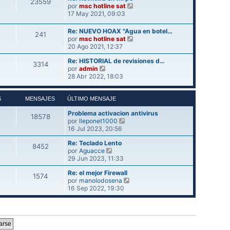
23559
o
l
V
e
por
msc hotline sat
m
t
e
17 May 2021, 09:03
e
i
r
n
m
ú
Re: NUEVO HOAX "Agua en botel…
s
241
o
l
V
por
msc hotline sat
a
m
t
e
20 Ago 2021, 12:37
j
e
i
r
e
n
m
Re: HISTORIAL de revisiones d…
ú
3314
s
o
V
por
admin
l
a
m
e
28 Abr 2022, 18:03
t
j
e
r
i
e
n
ú
m
s
l
S
MENSAJES
ÚLTIMO MENSAJE
o
a
t
m
j
Problema activacion antivirus
i
e
18578
V
e
por
lleponet1000
m
n
e
16 Jul 2023, 20:56
o
s
r
m
a
Re: Teclado Lento
ú
e
j
8452
V
por
Aguacce
l
n
e
e
29 Jun 2023, 11:33
t
s
r
i
a
Re: el mejor Firewall
ú
m
j
1574
V
por
manolodosena
l
o
e
e
16 Sep 2022, 19:30
t
m
r
i
e
ú
m
n
l
o
s
t
m
a
i
e
j