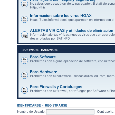
No sabes qué desactivar de tu navegador. El staff de zonav
Hitjackthis.
Informacion sobre los virus HOAX
Hoax (Bulos informáticos) que aparecen en Internet con el
ALERTAS VIRICAS y utilidades de eliminacion
Información alertas víricas, nuevos virus que van aparec
desarrolladas por SATINFO
SOFTWARE - HARDWARE
Foro Software
Problemas con alguna aplicacion de software, consultanos 
Foro Hardware
Problemas con tu hardware... discos duros, cd-rom, memori
Foro Firewalls y Cortafuegos
Problemas con tu firewall, cortafuegos por Software o Fire
IDENTIFICARSE
•
REGISTRARSE
Nombre de Usuario:
Contraseña: