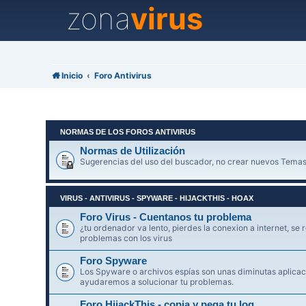
zona
virus
Inicio
Foro Antivirus
NORMAS DE LOS FOROS ANTIVIRUS
Normas de Utilización
Sugerencias del uso del buscador, no crear nuevos Temas
VIRUS - ANTIVIRUS - SPYWARE - HIJACKTHIS - HOAX
Foro Virus - Cuentanos tu problema
¿tu ordenador va lento, pierdes la conexion a internet, se r
problemas con los virus
Foro Spyware
Los Spyware o archivos espías son unas diminutas aplicaci
ayudaremos a solucionar tu problemas.
Foro HijackThis - copia y pega tu log