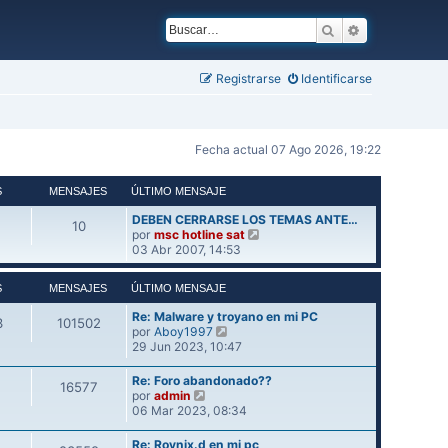
Buscar
Búsqueda ava
Registrarse
Identificarse
Fecha actual 07 Ago 2026, 19:22
S
MENSAJES
ÚLTIMO MENSAJE
DEBEN CERRARSE LOS TEMAS ANTE…
10
V
por
msc hotline sat
e
03 Abr 2007, 14:53
r
ú
S
MENSAJES
ÚLTIMO MENSAJE
l
t
Re: Malware y troyano en mi PC
3
101502
i
V
por
Aboy1997
m
e
29 Jun 2023, 10:47
o
r
m
ú
Re: Foro abandonado??
e
16577
l
V
por
admin
n
t
e
06 Mar 2023, 08:34
s
i
r
a
m
ú
j
Re: Rovnix.d en mi pc