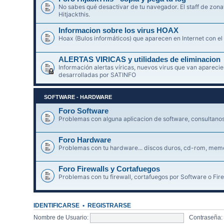
No sabes qué desactivar de tu navegador. El staff de zonav
Hitjackthis.
Informacion sobre los virus HOAX
Hoax (Bulos informáticos) que aparecen en Internet con el
ALERTAS VIRICAS y utilidades de eliminacion
Información alertas víricas, nuevos virus que van aparec
desarrolladas por SATINFO
SOFTWARE - HARDWARE
Foro Software
Problemas con alguna aplicacion de software, consultanos 
Foro Hardware
Problemas con tu hardware... discos duros, cd-rom, memori
Foro Firewalls y Cortafuegos
Problemas con tu firewall, cortafuegos por Software o Fire
IDENTIFICARSE
•
REGISTRARSE
Nombre de Usuario:
Contraseña: