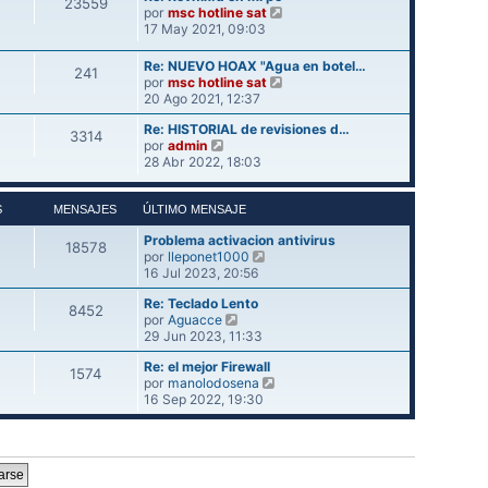
23559
o
l
V
e
por
msc hotline sat
m
t
e
17 May 2021, 09:03
e
i
r
n
m
ú
Re: NUEVO HOAX "Agua en botel…
s
241
o
l
V
por
msc hotline sat
a
m
t
e
20 Ago 2021, 12:37
j
e
i
r
e
n
m
Re: HISTORIAL de revisiones d…
ú
3314
s
o
V
por
admin
l
a
m
e
28 Abr 2022, 18:03
t
j
e
r
i
e
n
ú
m
s
l
S
MENSAJES
ÚLTIMO MENSAJE
o
a
t
m
j
Problema activacion antivirus
i
e
18578
V
e
por
lleponet1000
m
n
e
16 Jul 2023, 20:56
o
s
r
m
a
Re: Teclado Lento
ú
e
j
8452
V
por
Aguacce
l
n
e
e
29 Jun 2023, 11:33
t
s
r
i
a
Re: el mejor Firewall
ú
m
j
1574
V
por
manolodosena
l
o
e
e
16 Sep 2022, 19:30
t
m
r
i
e
ú
m
n
l
o
s
t
m
a
i
e
j