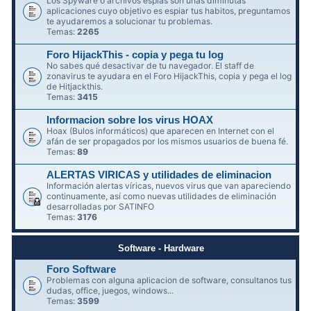
Los Spyware o archivos espías son unas diminutas
aplicaciones cuyo objetivo es espiar tus habitos, preguntamos
te ayudaremos a solucionar tu problemas.
Temas:
2265
Foro HijackThis - copia y pega tu log
No sabes qué desactivar de tu navegador. El staff de
zonavirus te ayudara en el Foro HijackThis, copia y pega el log
de Hitjackthis.
Temas:
3415
Informacion sobre los virus HOAX
Hoax (Bulos informáticos) que aparecen en Internet con el
afán de ser propagados por los mismos usuarios de buena fé.
Temas:
89
ALERTAS VIRICAS y utilidades de eliminacion
Información alertas víricas, nuevos virus que van apareciendo
continuamente, así como nuevas utilidades de eliminación
desarrolladas por SATINFO
Temas:
3176
Software - Hardware
Foro Software
Problemas con alguna aplicacion de software, consultanos tus
dudas, office, juegos, windows...
Temas:
3599