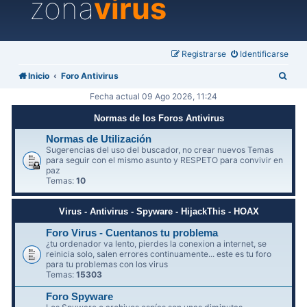
zona
virus
Registrarse
Identificarse
B
Inicio
Foro Antivirus
u
Fecha actual 09 Ago 2026, 11:24
s
Normas de los Foros Antivirus
c
Normas de Utilización
a
Sugerencias del uso del buscador, no crear nuevos Temas
para seguir con el mismo asunto y RESPETO para convivir en
r
paz
Temas:
10
Virus - Antivirus - Spyware - HijackThis - HOAX
Foro Virus - Cuentanos tu problema
¿tu ordenador va lento, pierdes la conexion a internet, se
reinicia solo, salen errores continuamente... este es tu foro
para tu problemas con los virus
Temas:
15303
Foro Spyware