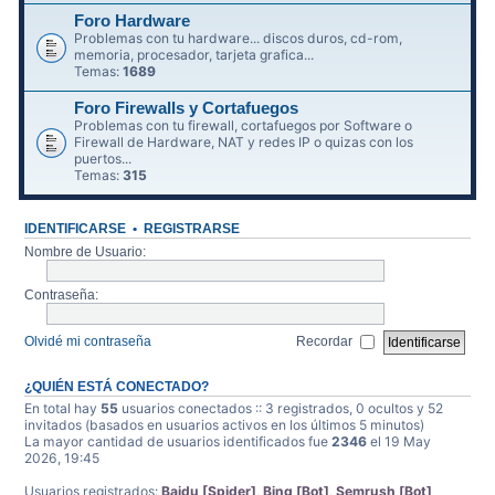
Foro Hardware
Problemas con tu hardware... discos duros, cd-rom,
memoria, procesador, tarjeta grafica...
Temas:
1689
Foro Firewalls y Cortafuegos
Problemas con tu firewall, cortafuegos por Software o
Firewall de Hardware, NAT y redes IP o quizas con los
puertos...
Temas:
315
IDENTIFICARSE
•
REGISTRARSE
Nombre de Usuario:
Contraseña:
Olvidé mi contraseña
Recordar
¿QUIÉN ESTÁ CONECTADO?
En total hay
55
usuarios conectados :: 3 registrados, 0 ocultos y 52
invitados (basados en usuarios activos en los últimos 5 minutos)
La mayor cantidad de usuarios identificados fue
2346
el 19 May
2026, 19:45
Usuarios registrados:
Baidu [Spider]
,
Bing [Bot]
,
Semrush [Bot]