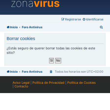
zona
virus
Registrarse
Identificarse
B
Inicio
Foro Antivirus
u
Borrar cookies
s
c
¿Estás seguro de querer borrar todas las cookies de este
sitio?
a
r
Inicio
Foro Antivirus
Todos los horarios son
UTC+02:00
Aviso Legal
|
Política de Privacidad
|
Política de Cookies
|
Contacto