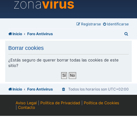
zona
virus
Registrarse
Identificarse
B
Inicio
Foro Antivirus
u
Borrar cookies
s
c
¿Estás seguro de querer borrar todas las cookies de este
sitio?
a
r
Inicio
Foro Antivirus
Todos los horarios son
UTC+02:00
Aviso Legal
|
Política de Privacidad
|
Política de Cookies
|
Contacto