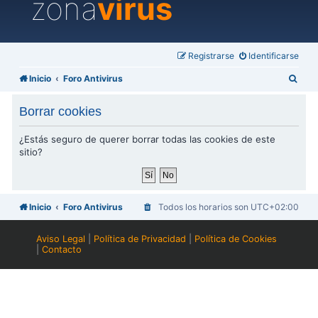
zona
virus
Registrarse
Identificarse
B
Inicio
Foro Antivirus
u
Borrar cookies
s
c
¿Estás seguro de querer borrar todas las cookies de este
sitio?
a
r
Inicio
Foro Antivirus
Todos los horarios son
UTC+02:00
Aviso Legal
|
Política de Privacidad
|
Política de Cookies
|
Contacto