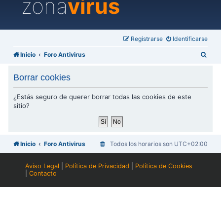
zona
virus
Registrarse
Identificarse
B
Inicio
Foro Antivirus
u
Borrar cookies
s
c
¿Estás seguro de querer borrar todas las cookies de este
sitio?
a
r
Inicio
Foro Antivirus
Todos los horarios son
UTC+02:00
Aviso Legal
|
Política de Privacidad
|
Política de Cookies
|
Contacto