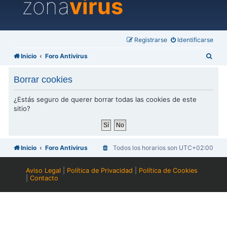
zona
virus
Registrarse
Identificarse
B
Inicio
Foro Antivirus
u
Borrar cookies
s
c
¿Estás seguro de querer borrar todas las cookies de este
sitio?
a
r
Inicio
Foro Antivirus
Todos los horarios son
UTC+02:00
Aviso Legal
|
Política de Privacidad
|
Política de Cookies
|
Contacto