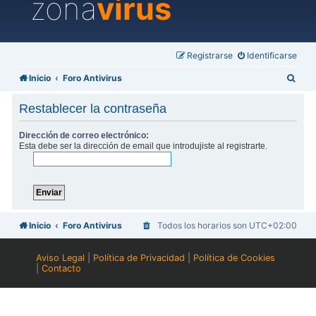
zona
virus
Registrarse
Identificarse
B
Inicio
Foro Antivirus
u
Restablecer la contraseña
s
c
Dirección de correo electrónico:
Esta debe ser la dirección de email que introdujiste al registrarte.
a
r
Inicio
Foro Antivirus
Todos los horarios son
UTC+02:00
Aviso Legal
|
Política de Privacidad
|
Política de Cookies
|
Contacto