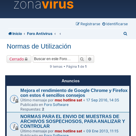
zona
virus
Registrarse
Identificarse
B
Inicio
Foro Antivirus
u
Normas de Utilización
s
c
Buscar
Búsqueda avanzada
Cerrado
a
9 temas • Página
1
de
1
r
Anuncios
Mejora el rendimiento de Google Chrome y Firefox
con estos 4 sencillos consejos
Último mensaje por
msc hotline sat
«
17 Sep 2016, 14:35
Publicado en
Foro Software
Respuestas:
2
NORMAS PARA EL ENVIO DE MUESTRAS DE
ARCHIVOS SOSPECHOSOS, PARA ANALIZAR Y
CONTROLAR
Último mensaje por
msc hotline sat
«
09 Ene 2013, 11:15
Publicado en
Foro Software