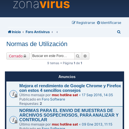
zona
virus
Registrarse
Identificarse
B
Inicio
Foro Antivirus
u
Normas de Utilización
s
c
Buscar
Búsqueda avanzada
Cerrado
a
9 temas • Página
1
de
1
r
Anuncios
Mejora el rendimiento de Google Chrome y Firefox
con estos 4 sencillos consejos
Último mensaje por
msc hotline sat
«
17 Sep 2016, 14:35
Publicado en
Foro Software
Respuestas:
2
NORMAS PARA EL ENVIO DE MUESTRAS DE
ARCHIVOS SOSPECHOSOS, PARA ANALIZAR Y
CONTROLAR
Último mensaje por
msc hotline sat
«
09 Ene 2013, 11:15
Publicado en
Foro Software