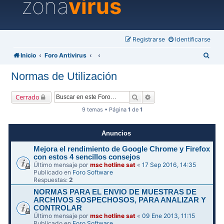
zona
virus
Registrarse
Identificarse
B
Inicio
Foro Antivirus
u
Normas de Utilización
s
c
Buscar
Búsqueda avanzada
Cerrado
a
9 temas • Página
1
de
1
r
Anuncios
Mejora el rendimiento de Google Chrome y Firefox
con estos 4 sencillos consejos
Último mensaje por
msc hotline sat
«
17 Sep 2016, 14:35
Publicado en
Foro Software
Respuestas:
2
NORMAS PARA EL ENVIO DE MUESTRAS DE
ARCHIVOS SOSPECHOSOS, PARA ANALIZAR Y
CONTROLAR
Último mensaje por
msc hotline sat
«
09 Ene 2013, 11:15
Publicado en
Foro Software