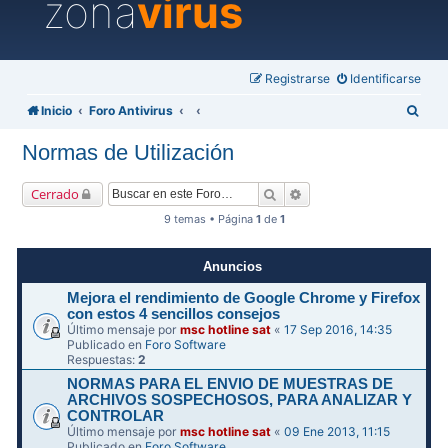
zona
virus
Registrarse
Identificarse
B
Inicio
Foro Antivirus
u
Normas de Utilización
s
c
Buscar
Búsqueda avanzada
Cerrado
a
9 temas • Página
1
de
1
r
Anuncios
Mejora el rendimiento de Google Chrome y Firefox
con estos 4 sencillos consejos
Último mensaje por
msc hotline sat
«
17 Sep 2016, 14:35
Publicado en
Foro Software
Respuestas:
2
NORMAS PARA EL ENVIO DE MUESTRAS DE
ARCHIVOS SOSPECHOSOS, PARA ANALIZAR Y
CONTROLAR
Último mensaje por
msc hotline sat
«
09 Ene 2013, 11:15
Publicado en
Foro Software