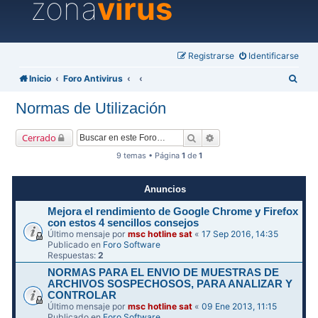
zona
virus
Registrarse
Identificarse
B
Inicio
Foro Antivirus
u
Normas de Utilización
s
c
Buscar
Búsqueda avanzada
Cerrado
a
9 temas • Página
1
de
1
r
Anuncios
Mejora el rendimiento de Google Chrome y Firefox
con estos 4 sencillos consejos
Último mensaje por
msc hotline sat
«
17 Sep 2016, 14:35
Publicado en
Foro Software
Respuestas:
2
NORMAS PARA EL ENVIO DE MUESTRAS DE
ARCHIVOS SOSPECHOSOS, PARA ANALIZAR Y
CONTROLAR
Último mensaje por
msc hotline sat
«
09 Ene 2013, 11:15
Publicado en
Foro Software