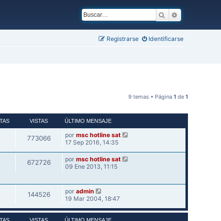
Buscar
Búsqueda ava
Registrarse
Identificarse
9 temas • Página
1
de
1
TAS
VISTAS
ÚLTIMO MENSAJE
por
msc hotline sat
773066
17 Sep 2016, 14:35
por
msc hotline sat
672726
09 Ene 2013, 11:15
por
admin
144526
19 Mar 2004, 18:47
TAS
VISTAS
ÚLTIMO MENSAJE