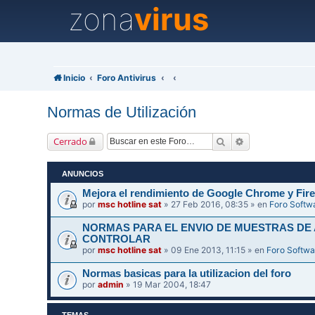
zona
virus
Inicio
Foro Antivirus
Normas de Utilización
Buscar
Búsqueda avanz
Cerrado
ANUNCIOS
Mejora el rendimiento de Google Chrome y Fire
por
msc hotline sat
» 27 Feb 2016, 08:35 » en
Foro Softw
NORMAS PARA EL ENVIO DE MUESTRAS DE
CONTROLAR
por
msc hotline sat
» 09 Ene 2013, 11:15 » en
Foro Softwa
Normas basicas para la utilizacion del foro
por
admin
» 19 Mar 2004, 18:47
TEMAS