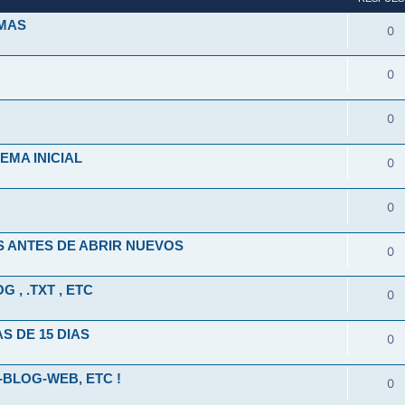
EMAS
0
0
0
MA INICIAL
0
0
 ANTES DE ABRIR NUEVOS
0
 , .TXT , ETC
0
 DE 15 DIAS
0
-BLOG-WEB, ETC !
0