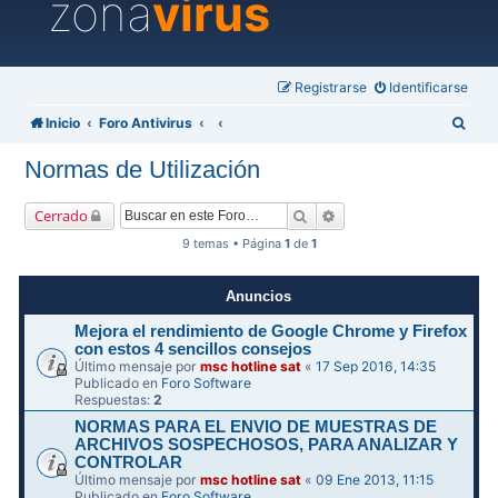
zona
virus
Registrarse
Identificarse
B
Inicio
Foro Antivirus
u
Normas de Utilización
s
c
Buscar
Búsqueda avanzada
Cerrado
a
9 temas • Página
1
de
1
r
Anuncios
Mejora el rendimiento de Google Chrome y Firefox
con estos 4 sencillos consejos
Último mensaje por
msc hotline sat
«
17 Sep 2016, 14:35
Publicado en
Foro Software
Respuestas:
2
NORMAS PARA EL ENVIO DE MUESTRAS DE
ARCHIVOS SOSPECHOSOS, PARA ANALIZAR Y
CONTROLAR
Último mensaje por
msc hotline sat
«
09 Ene 2013, 11:15
Publicado en
Foro Software