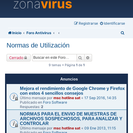
zona
virus
Registrarse
Identificarse
B
Inicio
Foro Antivirus
u
Normas de Utilización
s
c
Buscar
Búsqueda avanzada
Cerrado
a
9 temas • Página
1
de
1
r
Anuncios
Mejora el rendimiento de Google Chrome y Firefox
con estos 4 sencillos consejos
Último mensaje por
msc hotline sat
«
17 Sep 2016, 14:35
Publicado en
Foro Software
Respuestas:
2
NORMAS PARA EL ENVIO DE MUESTRAS DE
ARCHIVOS SOSPECHOSOS, PARA ANALIZAR Y
CONTROLAR
Último mensaje por
msc hotline sat
«
09 Ene 2013, 11:15
Publicado en
Foro Software