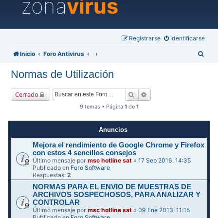
zona
virus
Registrarse
Identificarse
B
Inicio
Foro Antivirus
u
Normas de Utilización
s
c
Buscar
Búsqueda avanzada
Cerrado
a
9 temas • Página
1
de
1
r
Anuncios
Mejora el rendimiento de Google Chrome y Firefox
con estos 4 sencillos consejos
Último mensaje por
msc hotline sat
«
17 Sep 2016, 14:35
Publicado en
Foro Software
Respuestas:
2
NORMAS PARA EL ENVIO DE MUESTRAS DE
ARCHIVOS SOSPECHOSOS, PARA ANALIZAR Y
CONTROLAR
Último mensaje por
msc hotline sat
«
09 Ene 2013, 11:15
Publicado en
Foro Software