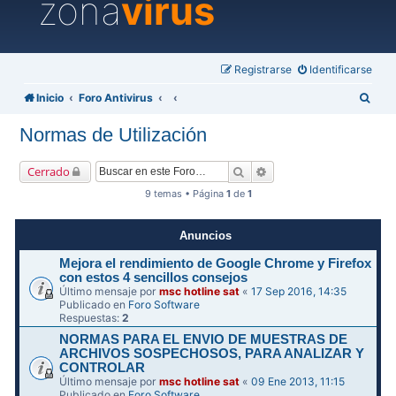
zona
virus
Registrarse
Identificarse
B
Inicio
Foro Antivirus
u
Normas de Utilización
s
c
Buscar
Búsqueda avanzada
Cerrado
a
9 temas • Página
1
de
1
r
Anuncios
Mejora el rendimiento de Google Chrome y Firefox
con estos 4 sencillos consejos
Último mensaje por
msc hotline sat
«
17 Sep 2016, 14:35
Publicado en
Foro Software
Respuestas:
2
NORMAS PARA EL ENVIO DE MUESTRAS DE
ARCHIVOS SOSPECHOSOS, PARA ANALIZAR Y
CONTROLAR
Último mensaje por
msc hotline sat
«
09 Ene 2013, 11:15
Publicado en
Foro Software