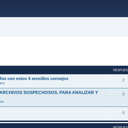
ada
RESPUES
fox con estos 4 sencillos consejos
2
are
 ARCHIVOS SOSPECHOSOS, PARA ANALIZAR Y
0
re
0
RESPUES