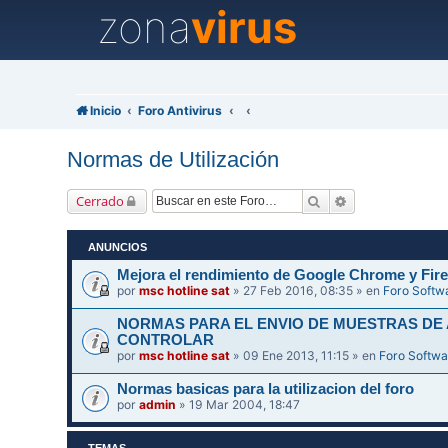
zona
virus
Inicio
Foro Antivirus
Normas de Utilización
Buscar
Búsqueda avanz
Cerrado
ANUNCIOS
Mejora el rendimiento de Google Chrome y Fire
por
msc hotline sat
» 27 Feb 2016, 08:35 » en
Foro Softw
NORMAS PARA EL ENVIO DE MUESTRAS DE
CONTROLAR
por
msc hotline sat
» 09 Ene 2013, 11:15 » en
Foro Softwa
Normas basicas para la utilizacion del foro
por
admin
» 19 Mar 2004, 18:47
TEMAS