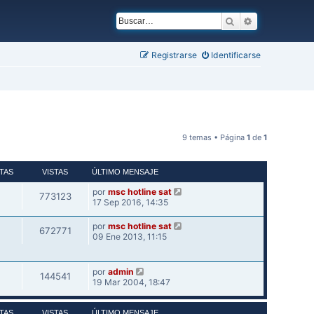
Buscar
Búsqueda ava
Registrarse
Identificarse
9 temas • Página
1
de
1
TAS
VISTAS
ÚLTIMO MENSAJE
por
msc hotline sat
773123
17 Sep 2016, 14:35
por
msc hotline sat
672771
09 Ene 2013, 11:15
por
admin
144541
19 Mar 2004, 18:47
TAS
VISTAS
ÚLTIMO MENSAJE