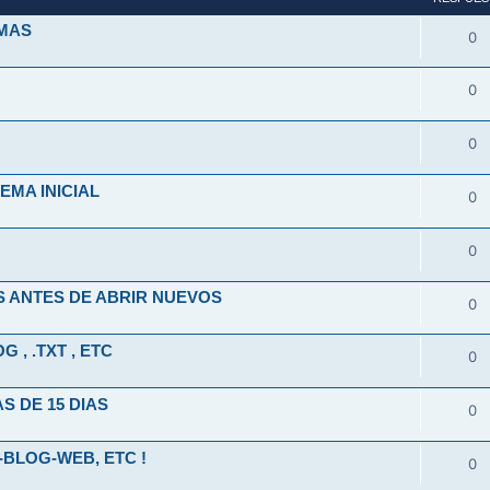
EMAS
0
0
0
MA INICIAL
0
0
 ANTES DE ABRIR NUEVOS
0
 , .TXT , ETC
0
 DE 15 DIAS
0
-BLOG-WEB, ETC !
0