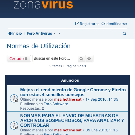
zona
virus
Registrarse
Identificarse
B
Inicio
Foro Antivirus
u
Normas de Utilización
s
c
Buscar
Búsqueda avanzada
Cerrado
a
9 temas • Página
1
de
1
r
Anuncios
Mejora el rendimiento de Google Chrome y Firefox
con estos 4 sencillos consejos
Último mensaje por
msc hotline sat
«
17 Sep 2016, 14:35
Publicado en
Foro Software
Respuestas:
2
NORMAS PARA EL ENVIO DE MUESTRAS DE
ARCHIVOS SOSPECHOSOS, PARA ANALIZAR Y
CONTROLAR
Último mensaje por
msc hotline sat
«
09 Ene 2013, 11:15
Publicado en
Foro Software