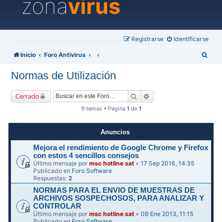
zona
virus
Registrarse
Identificarse
B
Inicio
Foro Antivirus
u
Normas de Utilización
s
c
Buscar
Búsqueda avanzada
Cerrado
a
9 temas • Página
1
de
1
r
Anuncios
Mejora el rendimiento de Google Chrome y Firefox
con estos 4 sencillos consejos
Último mensaje por
msc hotline sat
«
17 Sep 2016, 14:35
Publicado en
Foro Software
Respuestas:
2
NORMAS PARA EL ENVIO DE MUESTRAS DE
ARCHIVOS SOSPECHOSOS, PARA ANALIZAR Y
CONTROLAR
Último mensaje por
msc hotline sat
«
09 Ene 2013, 11:15
Publicado en
Foro Software