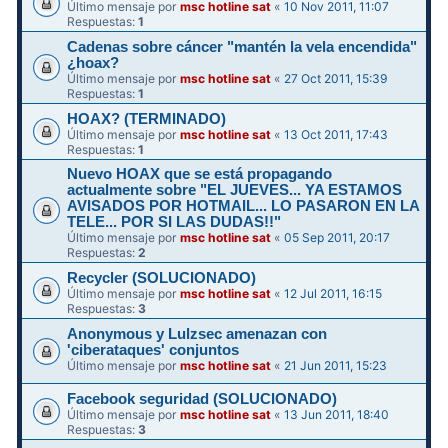
Último mensaje por
msc hotline sat
«
10 Nov 2011, 11:07
Respuestas:
1
Cadenas sobre cáncer "mantén la vela encendida"
¿hoax?
Último mensaje por
msc hotline sat
«
27 Oct 2011, 15:39
Respuestas:
1
HOAX? (TERMINADO)
Último mensaje por
msc hotline sat
«
13 Oct 2011, 17:43
Respuestas:
1
Nuevo HOAX que se está propagando
actualmente sobre "EL JUEVES... YA ESTAMOS
AVISADOS POR HOTMAIL... LO PASARON EN LA
TELE... POR SI LAS DUDAS!!"
Último mensaje por
msc hotline sat
«
05 Sep 2011, 20:17
Respuestas:
2
Recycler (SOLUCIONADO)
Último mensaje por
msc hotline sat
«
12 Jul 2011, 16:15
Respuestas:
3
Anonymous y Lulzsec amenazan con
'ciberataques' conjuntos
Último mensaje por
msc hotline sat
«
21 Jun 2011, 15:23
Facebook seguridad (SOLUCIONADO)
Último mensaje por
msc hotline sat
«
13 Jun 2011, 18:40
Respuestas:
3