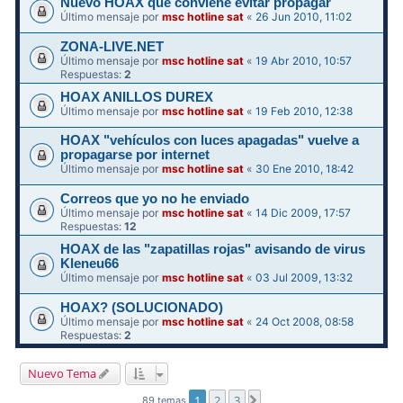
Nuevo HOAX que conviene evitar propagar
Último mensaje por
msc hotline sat
«
26 Jun 2010, 11:02
ZONA-LIVE.NET
Último mensaje por
msc hotline sat
«
19 Abr 2010, 10:57
Respuestas:
2
HOAX ANILLOS DUREX
Último mensaje por
msc hotline sat
«
19 Feb 2010, 12:38
HOAX "vehículos con luces apagadas" vuelve a
propagarse por internet
Último mensaje por
msc hotline sat
«
30 Ene 2010, 18:42
Correos que yo no he enviado
Último mensaje por
msc hotline sat
«
14 Dic 2009, 17:57
Respuestas:
12
HOAX de las "zapatillas rojas" avisando de virus
Kleneu66
Último mensaje por
msc hotline sat
«
03 Jul 2009, 13:32
HOAX? (SOLUCIONADO)
Último mensaje por
msc hotline sat
«
24 Oct 2008, 08:58
Respuestas:
2
Nuevo Tema
1
2
3
Siguiente
89 temas