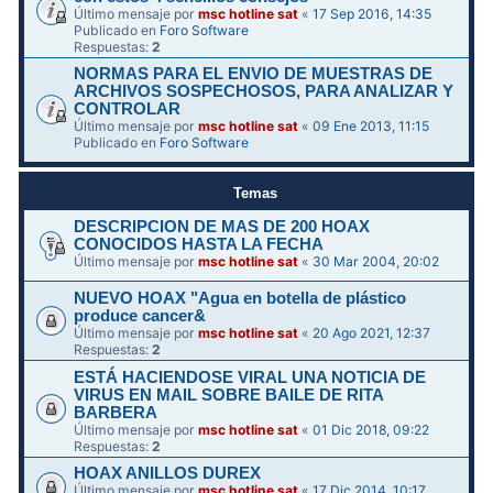
Último mensaje por
msc hotline sat
«
17 Sep 2016, 14:35
Publicado en
Foro Software
Respuestas:
2
NORMAS PARA EL ENVIO DE MUESTRAS DE
ARCHIVOS SOSPECHOSOS, PARA ANALIZAR Y
CONTROLAR
Último mensaje por
msc hotline sat
«
09 Ene 2013, 11:15
Publicado en
Foro Software
Temas
DESCRIPCION DE MAS DE 200 HOAX
CONOCIDOS HASTA LA FECHA
Último mensaje por
msc hotline sat
«
30 Mar 2004, 20:02
NUEVO HOAX "Agua en botella de plástico
produce cancer&
Último mensaje por
msc hotline sat
«
20 Ago 2021, 12:37
Respuestas:
2
ESTÁ HACIENDOSE VIRAL UNA NOTICIA DE
VIRUS EN MAIL SOBRE BAILE DE RITA
BARBERA
Último mensaje por
msc hotline sat
«
01 Dic 2018, 09:22
Respuestas:
2
HOAX ANILLOS DUREX
Último mensaje por
msc hotline sat
«
17 Dic 2014, 10:17