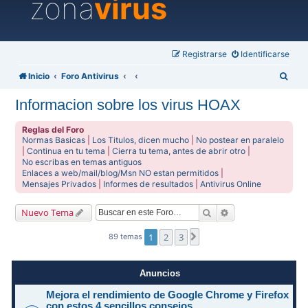
zona
virus
Registrarse
Identificarse
B
Inicio
Foro Antivirus
u
Informacion sobre los virus HOAX
s
c
Reglas del Foro
Normas Basicas
|
Los Titulos, dicen mucho
|
No postear en paralelo
a
|
Continua en tu tema
|
Cierra tu tema, antes de abrir otro
|
No escribas en temas antiguos
r
Enlaces a web/mail/blog/Msn NO estan permitidos
|
Mensajes Privados
|
Informes de resultados
|
Antivirus Online
Buscar
Búsqueda avanzad
Nuevo Tema
1
2
3
Siguiente
89 temas
Anuncios
Mejora el rendimiento de Google Chrome y Firefox
con estos 4 sencillos consejos