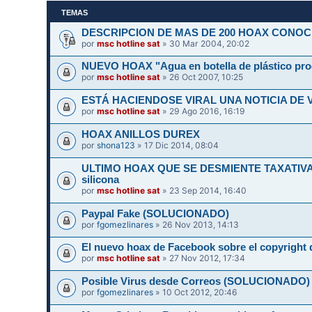
TEMAS
DESCRIPCION DE MAS DE 200 HOAX CONOC
por
msc hotline sat
» 30 Mar 2004, 20:02
NUEVO HOAX "Agua en botella de plástico pr
por
msc hotline sat
» 26 Oct 2007, 10:25
ESTÁ HACIENDOSE VIRAL UNA NOTICIA DE 
por
msc hotline sat
» 29 Ago 2016, 16:19
HOAX ANILLOS DUREX
por
shona123
» 17 Dic 2014, 08:04
ULTIMO HOAX QUE SE DESMIENTE TAXATIVAMEN
silicona
por
msc hotline sat
» 23 Sep 2014, 16:40
Paypal Fake (SOLUCIONADO)
por
fgomezlinares
» 26 Nov 2013, 14:13
El nuevo hoax de Facebook sobre el copyright d
por
msc hotline sat
» 27 Nov 2012, 17:34
Posible Virus desde Correos (SOLUCIONADO)
por
fgomezlinares
» 10 Oct 2012, 20:46