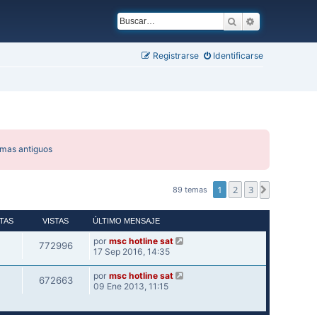
Buscar
Búsqueda ava
Registrarse
Identificarse
emas antiguos
1
2
3
Siguiente
89 temas
TAS
VISTAS
ÚLTIMO MENSAJE
por
msc hotline sat
772996
17 Sep 2016, 14:35
por
msc hotline sat
672663
09 Ene 2013, 11:15