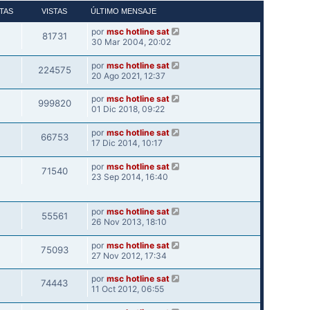
TAS
VISTAS
ÚLTIMO MENSAJE
por
msc hotline sat
81731
30 Mar 2004, 20:02
por
msc hotline sat
224575
20 Ago 2021, 12:37
por
msc hotline sat
999820
01 Dic 2018, 09:22
por
msc hotline sat
66753
17 Dic 2014, 10:17
por
msc hotline sat
71540
23 Sep 2014, 16:40
por
msc hotline sat
55561
26 Nov 2013, 18:10
por
msc hotline sat
75093
27 Nov 2012, 17:34
por
msc hotline sat
74443
11 Oct 2012, 06:55