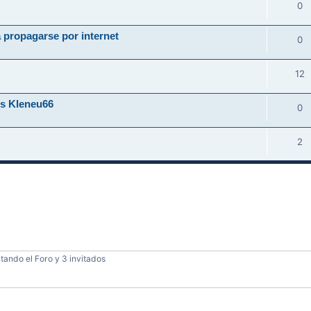
0
 propagarse por internet
0
12
us Kleneu66
0
2
tando el Foro y 3 invitados