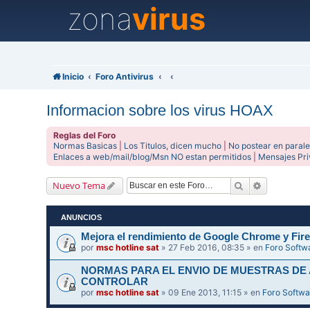
zona
virus
Inicio
Foro Antivirus
Informacion sobre los virus HOAX
Reglas del Foro
Normas Basicas
|
Los Titulos, dicen mucho
|
No postear en parale
Enlaces a web/mail/blog/Msn NO estan permitidos
|
Mensajes Pr
Buscar
Búsqueda 
Nuevo Tema
ANUNCIOS
Mejora el rendimiento de Google Chrome y Fire
por
msc hotline sat
» 27 Feb 2016, 08:35 » en
Foro Softw
NORMAS PARA EL ENVIO DE MUESTRAS DE
CONTROLAR
por
msc hotline sat
» 09 Ene 2013, 11:15 » en
Foro Softwa