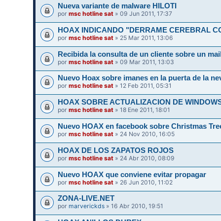
Nueva variante de malware HILOTI
por
msc hotline sat
» 09 Jun 2011, 17:37
HOAX INDICANDO "DERRAME CEREBRAL C
por
msc hotline sat
» 25 Mar 2011, 13:06
Recibida la consulta de un cliente sobre un mail
por
msc hotline sat
» 09 Mar 2011, 13:03
Nuevo Hoax sobre imanes en la puerta de la ne
por
msc hotline sat
» 12 Feb 2011, 05:31
HOAX SOBRE ACTUALIZACION DE WINDOWS 
por
msc hotline sat
» 18 Ene 2011, 18:01
Nuevo HOAX en facebook sobre Christmas Tree
por
msc hotline sat
» 24 Nov 2010, 16:05
HOAX DE LOS ZAPATOS ROJOS
por
msc hotline sat
» 24 Abr 2010, 08:09
Nuevo HOAX que conviene evitar propagar
por
msc hotline sat
» 26 Jun 2010, 11:02
ZONA-LIVE.NET
por
marverickds
» 16 Abr 2010, 19:51