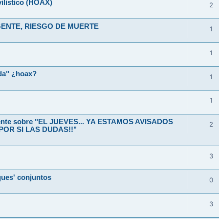
ilistico (HOAX)
2
1
1
ida" ¿hoax?
1
1
ente sobre "EL JUEVES... YA ESTAMOS AVISADOS
2
 POR SI LAS DUDAS!!"
3
ues' conjuntos
0
3