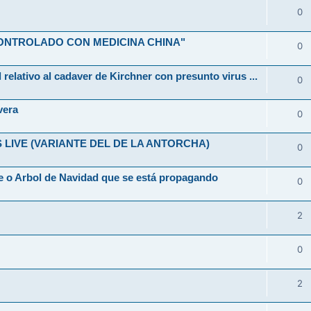
0
ONTROLADO CON MEDICINA CHINA"
0
 relativo al cadaver de Kirchner con presunto virus ...
0
vera
0
LIVE (VARIANTE DEL DE LA ANTORCHA)
0
 o Arbol de Navidad que se está propagando
0
2
0
2