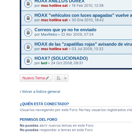
HOAX ANILLOS DUREX
por
msc hotline sat
» 19 Feb 2010, 12:38
HOAX "vehículos con luces apagadas" vuelve a
por
msc hotline sat
» 30 Ene 2010, 18:42
Correos que yo no he enviado
por
MaxRebo
» 22 Abr 2009, 07:24
HOAX de las "zapatillas rojas" avisando de vir
por
msc hotline sat
» 03 Jul 2009, 13:32
HOAX? (SOLUCIONADO)
por
lucl
» 24 Oct 2008, 08:31
Nuevo Tema
Volver a Índice general
¿QUIÉN ESTÁ CONECTADO?
Usuarios navegando por este Foro: No hay usuarios registrados visi
PERMISOS DEL FORO
No puedes
abrir nuevos temas en este Foro
No puedes
responder a temas en este Foro