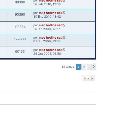
por
msc hotline sat
88980
19 Feb 2010, 12:38
por
msc hotline sat
95390
30 Ene 2010, 18:42
por
msc hotline sat
110384
14 Dic 2009, 17:57
por
msc hotline sat
129608
03 Jul 2009, 13:32
por
msc hotline sat
60155
24 Oct 2008, 08:58
1
2
3
Siguiente
89 temas
Ir a