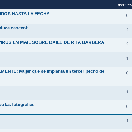
RESPUES
IDOS HASTA LA FECHA
0
oduce cancer&
2
VIRUS EN MAIL SOBRE BAILE DE RITA BARBERA
2
1
TE: Mujer que se implanta un tercer pecho de
0
1
e las fotografías
0
1