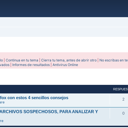
lo
|
Continua en tu tema
|
Cierra tu tema, antes de abrir otro
|
No escribas en t
ivados
|
Informes de resultados
|
Antivirus Online
avanzada
RESPUES
fox con estos 4 sencillos consejos
2
are
 ARCHIVOS SOSPECHOSOS, PARA ANALIZAR Y
0
re