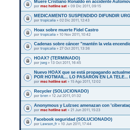
Muere Cristiano Ronaldo en accidente Automov
por
msc hotline sat
» 09 Dic 2011, 09:15
por
tropicalia
» 02 Dic 2011, 12:43
Hoax sobre muerte Fidel Castro
por
tropicalia
» 10 Nov 2011, 10:42
Cadenas sobre cáncer "mantén la vela encend
por
tropicalia
» 27 Oct 2011, 13:36
HOAX? (TERMINADO)
por
jseg
» 13 Oct 2011, 16:45
Nuevo HOAX que se está propagando actualm
POR HOTMAIL... LO PASARON EN LA TELE...
por
msc hotline sat
» 15 Ago 2011, 12:02
Recycler (SOLUCIONADO)
por
bren
» 12 Jul 2011, 01:32
Anonymous y Lulzsec amenazan con 'ciberataq
por
msc hotline sat
» 21 Jun 2011, 15:23
Facebook seguridad (SOLUCIONADO)
por
Lawson_fr
» 10 Jun 2011, 17:44