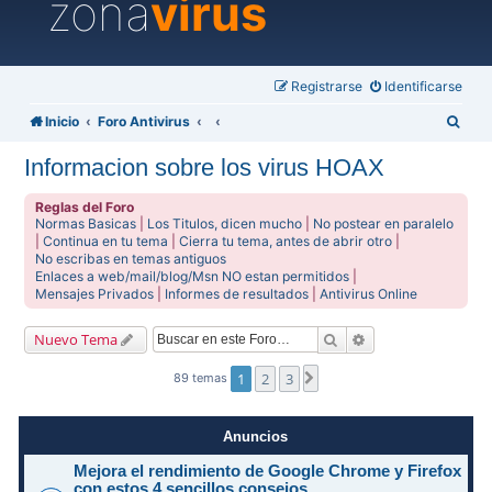
zona
virus
Registrarse
Identificarse
B
Inicio
Foro Antivirus
u
Informacion sobre los virus HOAX
s
c
Reglas del Foro
Normas Basicas
|
Los Titulos, dicen mucho
|
No postear en paralelo
a
|
Continua en tu tema
|
Cierra tu tema, antes de abrir otro
|
No escribas en temas antiguos
r
Enlaces a web/mail/blog/Msn NO estan permitidos
|
Mensajes Privados
|
Informes de resultados
|
Antivirus Online
Buscar
Búsqueda avanzad
Nuevo Tema
1
2
3
Siguiente
89 temas
Anuncios
Mejora el rendimiento de Google Chrome y Firefox
con estos 4 sencillos consejos