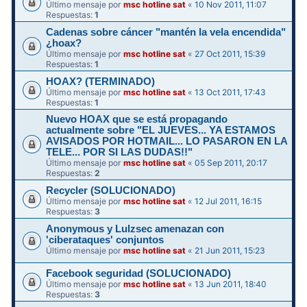
Último mensaje por
msc hotline sat
«
10 Nov 2011, 11:07
Respuestas:
1
Cadenas sobre cáncer "mantén la vela encendida"
¿hoax?
Último mensaje por
msc hotline sat
«
27 Oct 2011, 15:39
Respuestas:
1
HOAX? (TERMINADO)
Último mensaje por
msc hotline sat
«
13 Oct 2011, 17:43
Respuestas:
1
Nuevo HOAX que se está propagando
actualmente sobre "EL JUEVES... YA ESTAMOS
AVISADOS POR HOTMAIL... LO PASARON EN LA
TELE... POR SI LAS DUDAS!!"
Último mensaje por
msc hotline sat
«
05 Sep 2011, 20:17
Respuestas:
2
Recycler (SOLUCIONADO)
Último mensaje por
msc hotline sat
«
12 Jul 2011, 16:15
Respuestas:
3
Anonymous y Lulzsec amenazan con
'ciberataques' conjuntos
Último mensaje por
msc hotline sat
«
21 Jun 2011, 15:23
Facebook seguridad (SOLUCIONADO)
Último mensaje por
msc hotline sat
«
13 Jun 2011, 18:40
Respuestas:
3