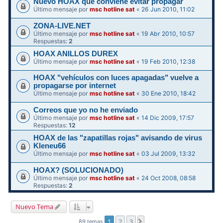
Nuevo HOAX que conviene evitar propagar
Último mensaje por
msc hotline sat
«
26 Jun 2010, 11:02
ZONA-LIVE.NET
Último mensaje por
msc hotline sat
«
19 Abr 2010, 10:57
Respuestas:
2
HOAX ANILLOS DUREX
Último mensaje por
msc hotline sat
«
19 Feb 2010, 12:38
HOAX "vehículos con luces apagadas" vuelve a
propagarse por internet
Último mensaje por
msc hotline sat
«
30 Ene 2010, 18:42
Correos que yo no he enviado
Último mensaje por
msc hotline sat
«
14 Dic 2009, 17:57
Respuestas:
12
HOAX de las "zapatillas rojas" avisando de virus
Kleneu66
Último mensaje por
msc hotline sat
«
03 Jul 2009, 13:32
HOAX? (SOLUCIONADO)
Último mensaje por
msc hotline sat
«
24 Oct 2008, 08:58
Respuestas:
2
Nuevo Tema
1
2
3
Siguiente
89 temas