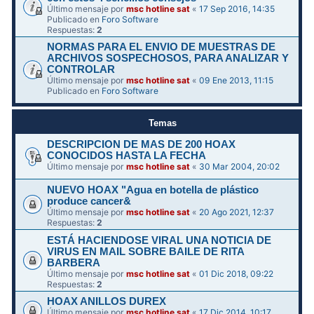
Último mensaje por
msc hotline sat
«
17 Sep 2016, 14:35
Publicado en
Foro Software
Respuestas:
2
NORMAS PARA EL ENVIO DE MUESTRAS DE
ARCHIVOS SOSPECHOSOS, PARA ANALIZAR Y
CONTROLAR
Último mensaje por
msc hotline sat
«
09 Ene 2013, 11:15
Publicado en
Foro Software
Temas
DESCRIPCION DE MAS DE 200 HOAX
CONOCIDOS HASTA LA FECHA
Último mensaje por
msc hotline sat
«
30 Mar 2004, 20:02
NUEVO HOAX "Agua en botella de plástico
produce cancer&
Último mensaje por
msc hotline sat
«
20 Ago 2021, 12:37
Respuestas:
2
ESTÁ HACIENDOSE VIRAL UNA NOTICIA DE
VIRUS EN MAIL SOBRE BAILE DE RITA
BARBERA
Último mensaje por
msc hotline sat
«
01 Dic 2018, 09:22
Respuestas:
2
HOAX ANILLOS DUREX
Último mensaje por
msc hotline sat
«
17 Dic 2014, 10:17