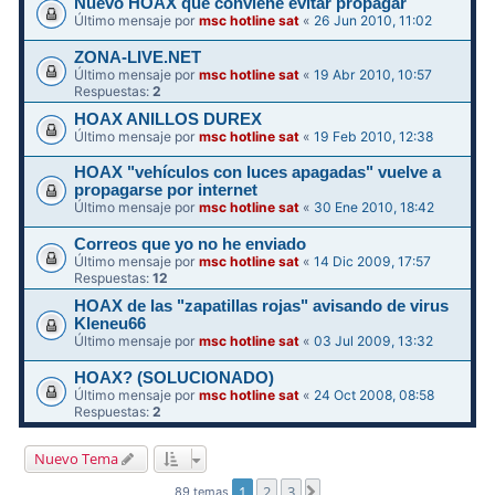
Nuevo HOAX que conviene evitar propagar
Último mensaje por
msc hotline sat
«
26 Jun 2010, 11:02
ZONA-LIVE.NET
Último mensaje por
msc hotline sat
«
19 Abr 2010, 10:57
Respuestas:
2
HOAX ANILLOS DUREX
Último mensaje por
msc hotline sat
«
19 Feb 2010, 12:38
HOAX "vehículos con luces apagadas" vuelve a
propagarse por internet
Último mensaje por
msc hotline sat
«
30 Ene 2010, 18:42
Correos que yo no he enviado
Último mensaje por
msc hotline sat
«
14 Dic 2009, 17:57
Respuestas:
12
HOAX de las "zapatillas rojas" avisando de virus
Kleneu66
Último mensaje por
msc hotline sat
«
03 Jul 2009, 13:32
HOAX? (SOLUCIONADO)
Último mensaje por
msc hotline sat
«
24 Oct 2008, 08:58
Respuestas:
2
Nuevo Tema
1
2
3
Siguiente
89 temas