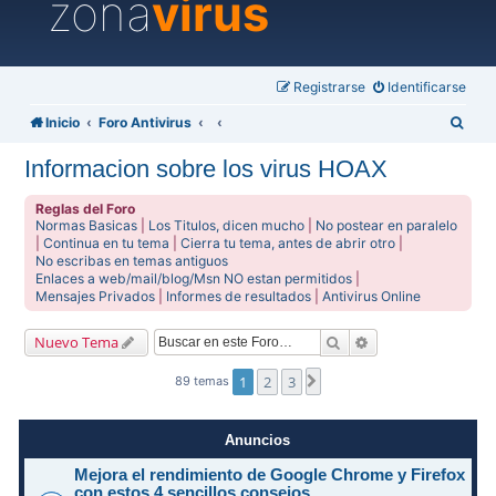
zona
virus
Registrarse
Identificarse
B
Inicio
Foro Antivirus
u
Informacion sobre los virus HOAX
s
c
Reglas del Foro
Normas Basicas
|
Los Titulos, dicen mucho
|
No postear en paralelo
a
|
Continua en tu tema
|
Cierra tu tema, antes de abrir otro
|
No escribas en temas antiguos
r
Enlaces a web/mail/blog/Msn NO estan permitidos
|
Mensajes Privados
|
Informes de resultados
|
Antivirus Online
Buscar
Búsqueda avanzad
Nuevo Tema
1
2
3
Siguiente
89 temas
Anuncios
Mejora el rendimiento de Google Chrome y Firefox
con estos 4 sencillos consejos