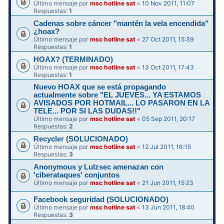
Último mensaje por
msc hotline sat
«
10 Nov 2011, 11:07
Respuestas:
1
Cadenas sobre cáncer "mantén la vela encendida"
¿hoax?
Último mensaje por
msc hotline sat
«
27 Oct 2011, 15:39
Respuestas:
1
HOAX? (TERMINADO)
Último mensaje por
msc hotline sat
«
13 Oct 2011, 17:43
Respuestas:
1
Nuevo HOAX que se está propagando
actualmente sobre "EL JUEVES... YA ESTAMOS
AVISADOS POR HOTMAIL... LO PASARON EN LA
TELE... POR SI LAS DUDAS!!"
Último mensaje por
msc hotline sat
«
05 Sep 2011, 20:17
Respuestas:
2
Recycler (SOLUCIONADO)
Último mensaje por
msc hotline sat
«
12 Jul 2011, 16:15
Respuestas:
3
Anonymous y Lulzsec amenazan con
'ciberataques' conjuntos
Último mensaje por
msc hotline sat
«
21 Jun 2011, 15:23
Facebook seguridad (SOLUCIONADO)
Último mensaje por
msc hotline sat
«
13 Jun 2011, 18:40
Respuestas:
3