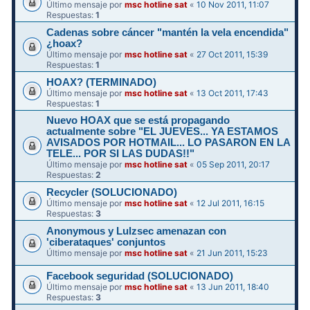
Último mensaje por
msc hotline sat
«
10 Nov 2011, 11:07
Respuestas:
1
Cadenas sobre cáncer "mantén la vela encendida"
¿hoax?
Último mensaje por
msc hotline sat
«
27 Oct 2011, 15:39
Respuestas:
1
HOAX? (TERMINADO)
Último mensaje por
msc hotline sat
«
13 Oct 2011, 17:43
Respuestas:
1
Nuevo HOAX que se está propagando
actualmente sobre "EL JUEVES... YA ESTAMOS
AVISADOS POR HOTMAIL... LO PASARON EN LA
TELE... POR SI LAS DUDAS!!"
Último mensaje por
msc hotline sat
«
05 Sep 2011, 20:17
Respuestas:
2
Recycler (SOLUCIONADO)
Último mensaje por
msc hotline sat
«
12 Jul 2011, 16:15
Respuestas:
3
Anonymous y Lulzsec amenazan con
'ciberataques' conjuntos
Último mensaje por
msc hotline sat
«
21 Jun 2011, 15:23
Facebook seguridad (SOLUCIONADO)
Último mensaje por
msc hotline sat
«
13 Jun 2011, 18:40
Respuestas:
3