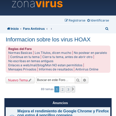
zona
virus
Registrarse
Identificarse
B
Inicio
Foro Antivirus
u
Informacion sobre los virus HOAX
s
c
Reglas del Foro
Normas Basicas
|
Los Titulos, dicen mucho
|
No postear en paralelo
a
|
Continua en tu tema
|
Cierra tu tema, antes de abrir otro
|
No escribas en temas antiguos
r
Enlaces a web/mail/blog/Msn NO estan permitidos
|
Mensajes Privados
|
Informes de resultados
|
Antivirus Online
Buscar
Búsqueda avanzad
Nuevo Tema
1
2
3
Siguiente
89 temas
Anuncios
Mejora el rendimiento de Google Chrome y Firefox
con estos 4 sencillos consejos