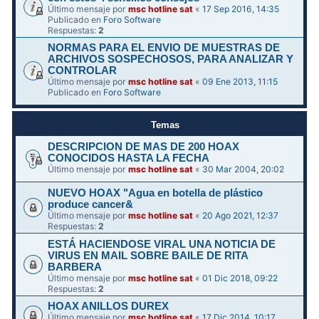
Último mensaje por
msc hotline sat
«
17 Sep 2016, 14:35
Publicado en
Foro Software
Respuestas:
2
NORMAS PARA EL ENVIO DE MUESTRAS DE
ARCHIVOS SOSPECHOSOS, PARA ANALIZAR Y
CONTROLAR
Último mensaje por
msc hotline sat
«
09 Ene 2013, 11:15
Publicado en
Foro Software
Temas
DESCRIPCION DE MAS DE 200 HOAX
CONOCIDOS HASTA LA FECHA
Último mensaje por
msc hotline sat
«
30 Mar 2004, 20:02
NUEVO HOAX "Agua en botella de plástico
produce cancer&
Último mensaje por
msc hotline sat
«
20 Ago 2021, 12:37
Respuestas:
2
ESTÁ HACIENDOSE VIRAL UNA NOTICIA DE
VIRUS EN MAIL SOBRE BAILE DE RITA
BARBERA
Último mensaje por
msc hotline sat
«
01 Dic 2018, 09:22
Respuestas:
2
HOAX ANILLOS DUREX
Último mensaje por
msc hotline sat
«
17 Dic 2014, 10:17