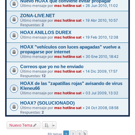
Nuevo HOAX que conviene evitar propagar
Último mensaje por
msc hotline sat
«
26 Jun 2010, 11:02
ZONA-LIVE.NET
Último mensaje por
msc hotline sat
«
19 Abr 2010, 10:57
Respuestas:
2
HOAX ANILLOS DUREX
Último mensaje por
msc hotline sat
«
19 Feb 2010, 12:38
HOAX "vehículos con luces apagadas" vuelve a
propagarse por internet
Último mensaje por
msc hotline sat
«
30 Ene 2010, 18:42
Correos que yo no he enviado
Último mensaje por
msc hotline sat
«
14 Dic 2009, 17:57
Respuestas:
12
HOAX de las "zapatillas rojas" avisando de virus
Kleneu66
Último mensaje por
msc hotline sat
«
03 Jul 2009, 13:32
HOAX? (SOLUCIONADO)
Último mensaje por
msc hotline sat
«
24 Oct 2008, 08:58
Respuestas:
2
Nuevo Tema
1
2
3
Siguiente
89 temas