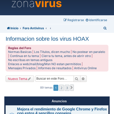
zona
virus
Registrarse
Identificarse
B
Inicio
Foro Antivirus
u
Informacion sobre los virus HOAX
s
c
Reglas del Foro
Normas Basicas
|
Los Titulos, dicen mucho
|
No postear en paralelo
a
|
Continua en tu tema
|
Cierra tu tema, antes de abrir otro
|
No escribas en temas antiguos
r
Enlaces a web/mail/blog/Msn NO estan permitidos
|
Mensajes Privados
|
Informes de resultados
|
Antivirus Online
Buscar
Búsqueda avanzad
Nuevo Tema
1
2
3
Siguiente
89 temas
Anuncios
Mejora el rendimiento de Google Chrome y Firefox
con estos 4 sencillos consejos