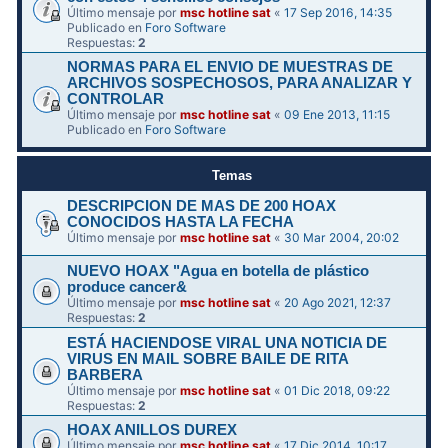
Último mensaje por
msc hotline sat
«
17 Sep 2016, 14:35
Publicado en
Foro Software
Respuestas:
2
NORMAS PARA EL ENVIO DE MUESTRAS DE
ARCHIVOS SOSPECHOSOS, PARA ANALIZAR Y
CONTROLAR
Último mensaje por
msc hotline sat
«
09 Ene 2013, 11:15
Publicado en
Foro Software
Temas
DESCRIPCION DE MAS DE 200 HOAX
CONOCIDOS HASTA LA FECHA
Último mensaje por
msc hotline sat
«
30 Mar 2004, 20:02
NUEVO HOAX "Agua en botella de plástico
produce cancer&
Último mensaje por
msc hotline sat
«
20 Ago 2021, 12:37
Respuestas:
2
ESTÁ HACIENDOSE VIRAL UNA NOTICIA DE
VIRUS EN MAIL SOBRE BAILE DE RITA
BARBERA
Último mensaje por
msc hotline sat
«
01 Dic 2018, 09:22
Respuestas:
2
HOAX ANILLOS DUREX
Último mensaje por
msc hotline sat
«
17 Dic 2014, 10:17