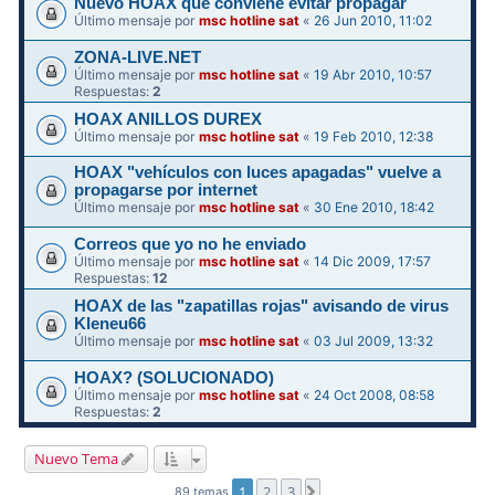
Nuevo HOAX que conviene evitar propagar
Último mensaje por
msc hotline sat
«
26 Jun 2010, 11:02
ZONA-LIVE.NET
Último mensaje por
msc hotline sat
«
19 Abr 2010, 10:57
Respuestas:
2
HOAX ANILLOS DUREX
Último mensaje por
msc hotline sat
«
19 Feb 2010, 12:38
HOAX "vehículos con luces apagadas" vuelve a
propagarse por internet
Último mensaje por
msc hotline sat
«
30 Ene 2010, 18:42
Correos que yo no he enviado
Último mensaje por
msc hotline sat
«
14 Dic 2009, 17:57
Respuestas:
12
HOAX de las "zapatillas rojas" avisando de virus
Kleneu66
Último mensaje por
msc hotline sat
«
03 Jul 2009, 13:32
HOAX? (SOLUCIONADO)
Último mensaje por
msc hotline sat
«
24 Oct 2008, 08:58
Respuestas:
2
Nuevo Tema
1
2
3
Siguiente
89 temas