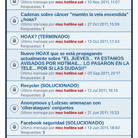
Último mensaje por
msc hotline sat
«
10 Nov 2011, 11:07
Respuestas:
1
Cadenas sobre cáncer "mantén la vela encendida"
¿hoax?
Último mensaje por
msc hotline sat
«
27 Oct 2011, 15:39
Respuestas:
1
HOAX? (TERMINADO)
Último mensaje por
msc hotline sat
«
13 Oct 2011, 17:43
Respuestas:
1
Nuevo HOAX que se está propagando
actualmente sobre "EL JUEVES... YA ESTAMOS
AVISADOS POR HOTMAIL... LO PASARON EN LA
TELE... POR SI LAS DUDAS!!"
Último mensaje por
msc hotline sat
«
05 Sep 2011, 20:17
Respuestas:
2
Recycler (SOLUCIONADO)
Último mensaje por
msc hotline sat
«
12 Jul 2011, 16:15
Respuestas:
3
Anonymous y Lulzsec amenazan con
'ciberataques' conjuntos
Último mensaje por
msc hotline sat
«
21 Jun 2011, 15:23
Facebook seguridad (SOLUCIONADO)
Último mensaje por
msc hotline sat
«
13 Jun 2011, 18:40
Respuestas:
3