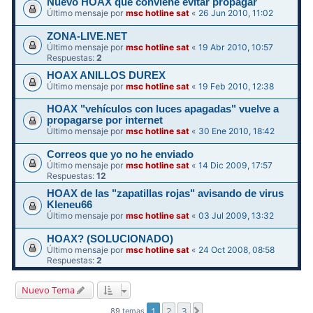
Nuevo HOAX que conviene evitar propagar
Último mensaje por
msc hotline sat
«
26 Jun 2010, 11:02
ZONA-LIVE.NET
Último mensaje por
msc hotline sat
«
19 Abr 2010, 10:57
Respuestas:
2
HOAX ANILLOS DUREX
Último mensaje por
msc hotline sat
«
19 Feb 2010, 12:38
HOAX "vehículos con luces apagadas" vuelve a
propagarse por internet
Último mensaje por
msc hotline sat
«
30 Ene 2010, 18:42
Correos que yo no he enviado
Último mensaje por
msc hotline sat
«
14 Dic 2009, 17:57
Respuestas:
12
HOAX de las "zapatillas rojas" avisando de virus
Kleneu66
Último mensaje por
msc hotline sat
«
03 Jul 2009, 13:32
HOAX? (SOLUCIONADO)
Último mensaje por
msc hotline sat
«
24 Oct 2008, 08:58
Respuestas:
2
Nuevo Tema
1
2
3
Siguiente
89 temas