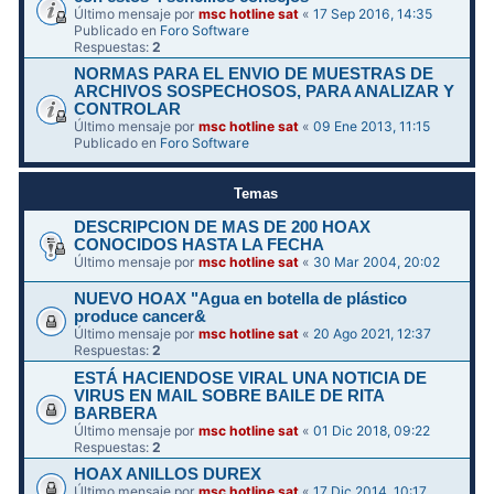
Último mensaje por
msc hotline sat
«
17 Sep 2016, 14:35
Publicado en
Foro Software
Respuestas:
2
NORMAS PARA EL ENVIO DE MUESTRAS DE
ARCHIVOS SOSPECHOSOS, PARA ANALIZAR Y
CONTROLAR
Último mensaje por
msc hotline sat
«
09 Ene 2013, 11:15
Publicado en
Foro Software
Temas
DESCRIPCION DE MAS DE 200 HOAX
CONOCIDOS HASTA LA FECHA
Último mensaje por
msc hotline sat
«
30 Mar 2004, 20:02
NUEVO HOAX "Agua en botella de plástico
produce cancer&
Último mensaje por
msc hotline sat
«
20 Ago 2021, 12:37
Respuestas:
2
ESTÁ HACIENDOSE VIRAL UNA NOTICIA DE
VIRUS EN MAIL SOBRE BAILE DE RITA
BARBERA
Último mensaje por
msc hotline sat
«
01 Dic 2018, 09:22
Respuestas:
2
HOAX ANILLOS DUREX
Último mensaje por
msc hotline sat
«
17 Dic 2014, 10:17