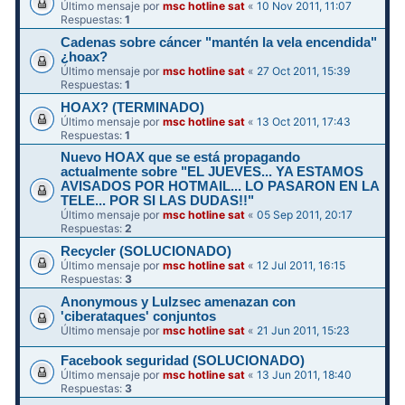
Último mensaje por
msc hotline sat
«
10 Nov 2011, 11:07
Respuestas:
1
Cadenas sobre cáncer "mantén la vela encendida"
¿hoax?
Último mensaje por
msc hotline sat
«
27 Oct 2011, 15:39
Respuestas:
1
HOAX? (TERMINADO)
Último mensaje por
msc hotline sat
«
13 Oct 2011, 17:43
Respuestas:
1
Nuevo HOAX que se está propagando
actualmente sobre "EL JUEVES... YA ESTAMOS
AVISADOS POR HOTMAIL... LO PASARON EN LA
TELE... POR SI LAS DUDAS!!"
Último mensaje por
msc hotline sat
«
05 Sep 2011, 20:17
Respuestas:
2
Recycler (SOLUCIONADO)
Último mensaje por
msc hotline sat
«
12 Jul 2011, 16:15
Respuestas:
3
Anonymous y Lulzsec amenazan con
'ciberataques' conjuntos
Último mensaje por
msc hotline sat
«
21 Jun 2011, 15:23
Facebook seguridad (SOLUCIONADO)
Último mensaje por
msc hotline sat
«
13 Jun 2011, 18:40
Respuestas:
3