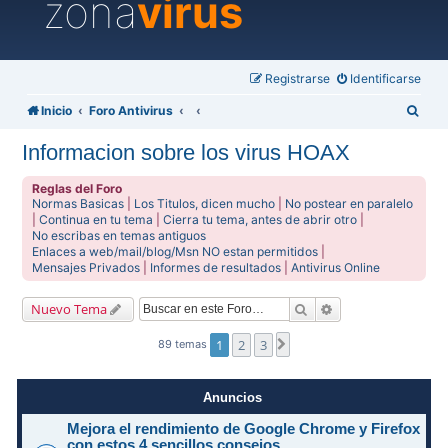
zona
virus
Registrarse
Identificarse
B
Inicio
Foro Antivirus
u
Informacion sobre los virus HOAX
s
c
Reglas del Foro
Normas Basicas
|
Los Titulos, dicen mucho
|
No postear en paralelo
a
|
Continua en tu tema
|
Cierra tu tema, antes de abrir otro
|
No escribas en temas antiguos
r
Enlaces a web/mail/blog/Msn NO estan permitidos
|
Mensajes Privados
|
Informes de resultados
|
Antivirus Online
Buscar
Búsqueda avanzad
Nuevo Tema
1
2
3
Siguiente
89 temas
Anuncios
Mejora el rendimiento de Google Chrome y Firefox
con estos 4 sencillos consejos