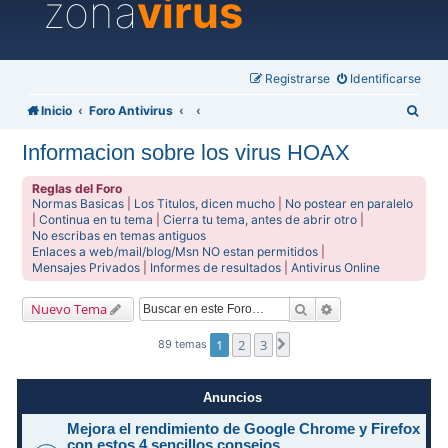
zona
virus
Registrarse
Identificarse
B
Inicio
Foro Antivirus
u
Informacion sobre los virus HOAX
s
c
Reglas del Foro
Normas Basicas
|
Los Titulos, dicen mucho
|
No postear en paralelo
a
|
Continua en tu tema
|
Cierra tu tema, antes de abrir otro
|
No escribas en temas antiguos
r
Enlaces a web/mail/blog/Msn NO estan permitidos
|
Mensajes Privados
|
Informes de resultados
|
Antivirus Online
Buscar
Búsqueda avanzad
Nuevo Tema
1
2
3
Siguiente
89 temas
Anuncios
Mejora el rendimiento de Google Chrome y Firefox
con estos 4 sencillos consejos