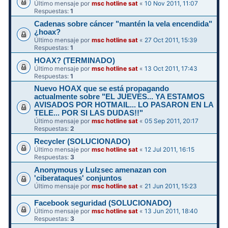
Último mensaje por
msc hotline sat
«
10 Nov 2011, 11:07
Respuestas:
1
Cadenas sobre cáncer "mantén la vela encendida"
¿hoax?
Último mensaje por
msc hotline sat
«
27 Oct 2011, 15:39
Respuestas:
1
HOAX? (TERMINADO)
Último mensaje por
msc hotline sat
«
13 Oct 2011, 17:43
Respuestas:
1
Nuevo HOAX que se está propagando
actualmente sobre "EL JUEVES... YA ESTAMOS
AVISADOS POR HOTMAIL... LO PASARON EN LA
TELE... POR SI LAS DUDAS!!"
Último mensaje por
msc hotline sat
«
05 Sep 2011, 20:17
Respuestas:
2
Recycler (SOLUCIONADO)
Último mensaje por
msc hotline sat
«
12 Jul 2011, 16:15
Respuestas:
3
Anonymous y Lulzsec amenazan con
'ciberataques' conjuntos
Último mensaje por
msc hotline sat
«
21 Jun 2011, 15:23
Facebook seguridad (SOLUCIONADO)
Último mensaje por
msc hotline sat
«
13 Jun 2011, 18:40
Respuestas:
3