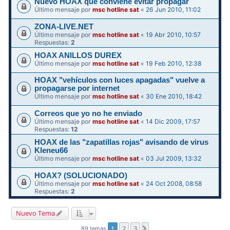
Nuevo HOAX que conviene evitar propagar
Último mensaje por
msc hotline sat
«
26 Jun 2010, 11:02
ZONA-LIVE.NET
Último mensaje por
msc hotline sat
«
19 Abr 2010, 10:57
Respuestas:
2
HOAX ANILLOS DUREX
Último mensaje por
msc hotline sat
«
19 Feb 2010, 12:38
HOAX "vehículos con luces apagadas" vuelve a
propagarse por internet
Último mensaje por
msc hotline sat
«
30 Ene 2010, 18:42
Correos que yo no he enviado
Último mensaje por
msc hotline sat
«
14 Dic 2009, 17:57
Respuestas:
12
HOAX de las "zapatillas rojas" avisando de virus
Kleneu66
Último mensaje por
msc hotline sat
«
03 Jul 2009, 13:32
HOAX? (SOLUCIONADO)
Último mensaje por
msc hotline sat
«
24 Oct 2008, 08:58
Respuestas:
2
Nuevo Tema
1
2
3
Siguiente
89 temas