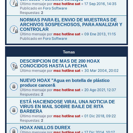
Último mensaje por
msc hotline sat
«
17 Sep 2016, 14:35
Publicado en
Foro Software
Respuestas:
2
NORMAS PARA EL ENVIO DE MUESTRAS DE
ARCHIVOS SOSPECHOSOS, PARA ANALIZAR Y
CONTROLAR
Último mensaje por
msc hotline sat
«
09 Ene 2013, 11:15
Publicado en
Foro Software
Temas
DESCRIPCION DE MAS DE 200 HOAX
CONOCIDOS HASTA LA FECHA
Último mensaje por
msc hotline sat
«
30 Mar 2004, 20:02
NUEVO HOAX "Agua en botella de plástico
produce cancer&
Último mensaje por
msc hotline sat
«
20 Ago 2021, 12:37
Respuestas:
2
ESTÁ HACIENDOSE VIRAL UNA NOTICIA DE
VIRUS EN MAIL SOBRE BAILE DE RITA
BARBERA
Último mensaje por
msc hotline sat
«
01 Dic 2018, 09:22
Respuestas:
2
HOAX ANILLOS DUREX
Último mensaje por
msc hotline sat
«
17 Dic 2014, 10:17