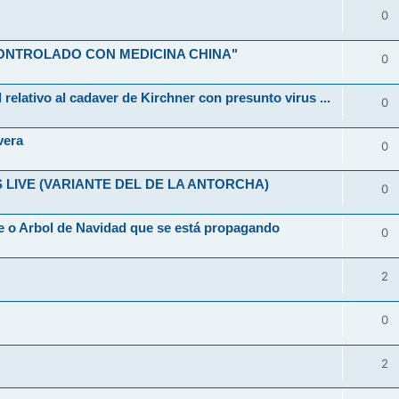
0
ONTROLADO CON MEDICINA CHINA"
0
 relativo al cadaver de Kirchner con presunto virus ...
0
vera
0
LIVE (VARIANTE DEL DE LA ANTORCHA)
0
 o Arbol de Navidad que se está propagando
0
2
0
2