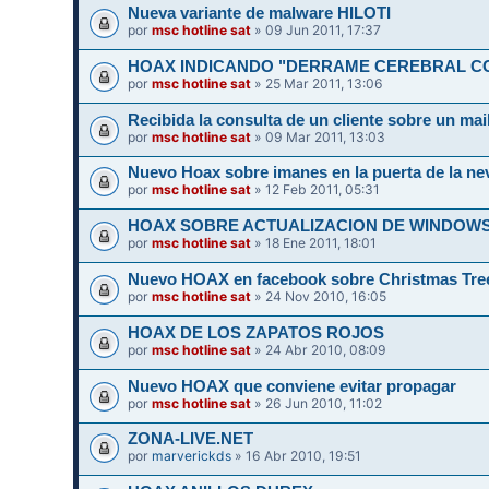
Nueva variante de malware HILOTI
por
msc hotline sat
» 09 Jun 2011, 17:37
HOAX INDICANDO "DERRAME CEREBRAL C
por
msc hotline sat
» 25 Mar 2011, 13:06
Recibida la consulta de un cliente sobre un mail
por
msc hotline sat
» 09 Mar 2011, 13:03
Nuevo Hoax sobre imanes en la puerta de la ne
por
msc hotline sat
» 12 Feb 2011, 05:31
HOAX SOBRE ACTUALIZACION DE WINDOWS 
por
msc hotline sat
» 18 Ene 2011, 18:01
Nuevo HOAX en facebook sobre Christmas Tree
por
msc hotline sat
» 24 Nov 2010, 16:05
HOAX DE LOS ZAPATOS ROJOS
por
msc hotline sat
» 24 Abr 2010, 08:09
Nuevo HOAX que conviene evitar propagar
por
msc hotline sat
» 26 Jun 2010, 11:02
ZONA-LIVE.NET
por
marverickds
» 16 Abr 2010, 19:51