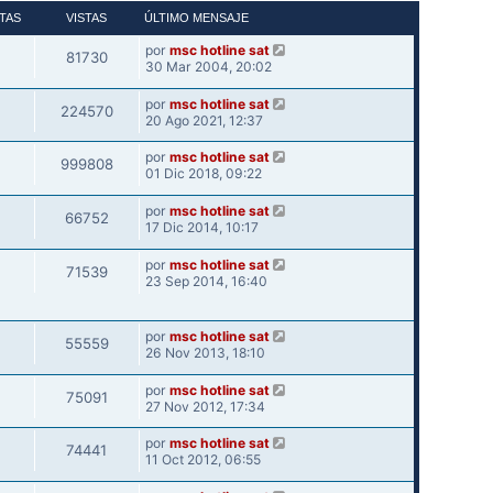
TAS
VISTAS
ÚLTIMO MENSAJE
por
msc hotline sat
81730
30 Mar 2004, 20:02
por
msc hotline sat
224570
20 Ago 2021, 12:37
por
msc hotline sat
999808
01 Dic 2018, 09:22
por
msc hotline sat
66752
17 Dic 2014, 10:17
por
msc hotline sat
71539
23 Sep 2014, 16:40
por
msc hotline sat
55559
26 Nov 2013, 18:10
por
msc hotline sat
75091
27 Nov 2012, 17:34
por
msc hotline sat
74441
11 Oct 2012, 06:55