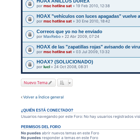
HOAX ANILLOS DUREX
por
msc hotline sat
» 19 Feb 2010, 12:38
HOAX "vehículos con luces apagadas" vuelve a
por
msc hotline sat
» 30 Ene 2010, 18:42
Correos que yo no he enviado
por
MaxRebo
» 22 Abr 2009, 07:24
HOAX de las "zapatillas rojas" avisando de vir
por
msc hotline sat
» 03 Jul 2009, 13:32
HOAX? (SOLUCIONADO)
por
lucl
» 24 Oct 2008, 08:31
Nuevo Tema
Volver a Índice general
¿QUIÉN ESTÁ CONECTADO?
Usuarios navegando por este Foro: No hay usuarios registrados visi
PERMISOS DEL FORO
No puedes
abrir nuevos temas en este Foro
No puedes
responder a temas en este Foro