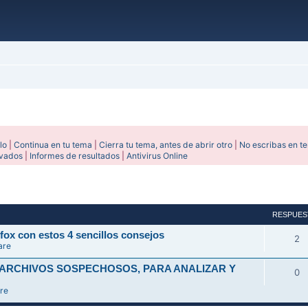
lo
|
Continua en tu tema
|
Cierra tu tema, antes de abrir otro
|
No escribas en t
ivados
|
Informes de resultados
|
Antivirus Online
avanzada
RESPUES
fox con estos 4 sencillos consejos
2
are
 ARCHIVOS SOSPECHOSOS, PARA ANALIZAR Y
0
re