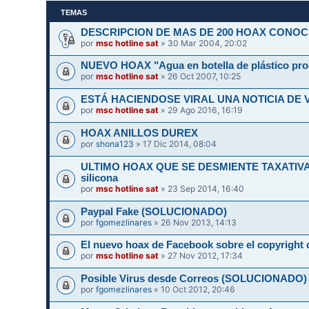
TEMAS
DESCRIPCION DE MAS DE 200 HOAX CONOC
por
msc hotline sat
» 30 Mar 2004, 20:02
NUEVO HOAX "Agua en botella de plástico pr
por
msc hotline sat
» 26 Oct 2007, 10:25
ESTÁ HACIENDOSE VIRAL UNA NOTICIA DE 
por
msc hotline sat
» 29 Ago 2016, 16:19
HOAX ANILLOS DUREX
por
shona123
» 17 Dic 2014, 08:04
ULTIMO HOAX QUE SE DESMIENTE TAXATIVAMEN
silicona
por
msc hotline sat
» 23 Sep 2014, 16:40
Paypal Fake (SOLUCIONADO)
por
fgomezlinares
» 26 Nov 2013, 14:13
El nuevo hoax de Facebook sobre el copyright d
por
msc hotline sat
» 27 Nov 2012, 17:34
Posible Virus desde Correos (SOLUCIONADO)
por
fgomezlinares
» 10 Oct 2012, 20:46