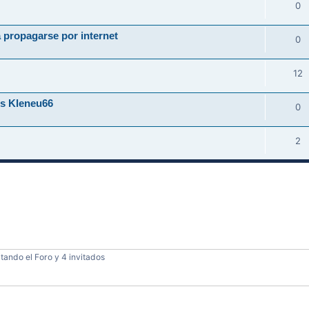
0
 propagarse por internet
0
12
us Kleneu66
0
2
tando el Foro y 4 invitados