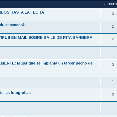
RESPUES
IDOS HASTA LA FECHA
0
oduce cancer&
2
VIRUS EN MAIL SOBRE BAILE DE RITA BARBERA
2
1
TE: Mujer que se implanta un tercer pecho de
0
1
e las fotografías
0
1