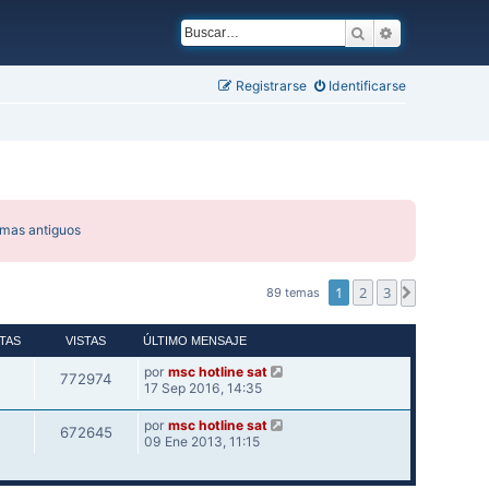
Buscar
Búsqueda ava
Registrarse
Identificarse
emas antiguos
1
2
3
Siguiente
89 temas
TAS
VISTAS
ÚLTIMO MENSAJE
por
msc hotline sat
772974
17 Sep 2016, 14:35
por
msc hotline sat
672645
09 Ene 2013, 11:15