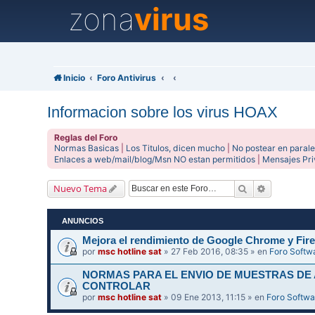
zona
virus
Inicio
Foro Antivirus
Informacion sobre los virus HOAX
Reglas del Foro
Normas Basicas
|
Los Titulos, dicen mucho
|
No postear en parale
Enlaces a web/mail/blog/Msn NO estan permitidos
|
Mensajes Pr
Buscar
Búsqueda 
Nuevo Tema
ANUNCIOS
Mejora el rendimiento de Google Chrome y Fire
por
msc hotline sat
» 27 Feb 2016, 08:35 » en
Foro Softw
NORMAS PARA EL ENVIO DE MUESTRAS DE
CONTROLAR
por
msc hotline sat
» 09 Ene 2013, 11:15 » en
Foro Softwa