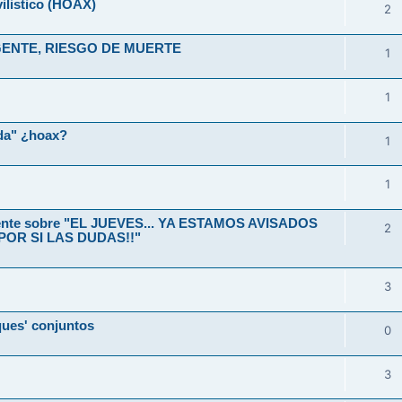
ilistico (HOAX)
2
1
1
ida" ¿hoax?
1
1
ente sobre "EL JUEVES... YA ESTAMOS AVISADOS
2
 POR SI LAS DUDAS!!"
3
ues' conjuntos
0
3