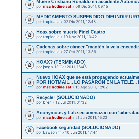
Muere Cristiano Ronaldo en accidente Automov
por
msc hotline sat
» 09 Dic 2011, 09:15
por
tropicalia
» 02 Dic 2011, 12:43
Hoax sobre muerte Fidel Castro
por
tropicalia
» 10 Nov 2011, 10:42
Cadenas sobre cáncer "mantén la vela encend
por
tropicalia
» 27 Oct 2011, 13:36
HOAX? (TERMINADO)
por
jseg
» 13 Oct 2011, 16:45
Nuevo HOAX que se está propagando actualm
POR HOTMAIL... LO PASARON EN LA TELE...
por
msc hotline sat
» 15 Ago 2011, 12:02
Recycler (SOLUCIONADO)
por
bren
» 12 Jul 2011, 01:32
Anonymous y Lulzsec amenazan con 'ciberataq
por
msc hotline sat
» 21 Jun 2011, 15:23
Facebook seguridad (SOLUCIONADO)
por
Lawson_fr
» 10 Jun 2011, 17:44