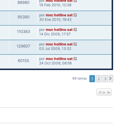
por
msc hotline sat
88980
19 Feb 2010, 12:38
por
msc hotline sat
95390
30 Ene 2010, 18:42
por
msc hotline sat
110383
14 Dic 2009, 17:57
por
msc hotline sat
129607
03 Jul 2009, 13:32
por
msc hotline sat
60155
24 Oct 2008, 08:58
1
2
3
Siguiente
89 temas
Ir a