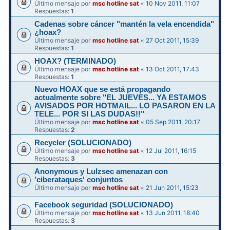
Último mensaje por
msc hotline sat
«
10 Nov 2011, 11:07
Respuestas:
1
Cadenas sobre cáncer "mantén la vela encendida"
¿hoax?
Último mensaje por
msc hotline sat
«
27 Oct 2011, 15:39
Respuestas:
1
HOAX? (TERMINADO)
Último mensaje por
msc hotline sat
«
13 Oct 2011, 17:43
Respuestas:
1
Nuevo HOAX que se está propagando
actualmente sobre "EL JUEVES... YA ESTAMOS
AVISADOS POR HOTMAIL... LO PASARON EN LA
TELE... POR SI LAS DUDAS!!"
Último mensaje por
msc hotline sat
«
05 Sep 2011, 20:17
Respuestas:
2
Recycler (SOLUCIONADO)
Último mensaje por
msc hotline sat
«
12 Jul 2011, 16:15
Respuestas:
3
Anonymous y Lulzsec amenazan con
'ciberataques' conjuntos
Último mensaje por
msc hotline sat
«
21 Jun 2011, 15:23
Facebook seguridad (SOLUCIONADO)
Último mensaje por
msc hotline sat
«
13 Jun 2011, 18:40
Respuestas:
3