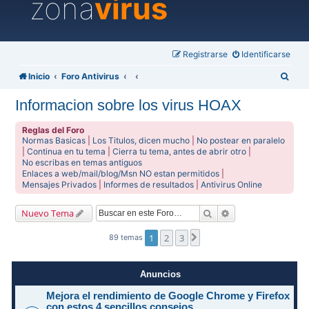
zona
virus
Registrarse
Identificarse
B
Inicio
Foro Antivirus
u
Informacion sobre los virus HOAX
s
c
Reglas del Foro
Normas Basicas
|
Los Titulos, dicen mucho
|
No postear en paralelo
a
|
Continua en tu tema
|
Cierra tu tema, antes de abrir otro
|
No escribas en temas antiguos
r
Enlaces a web/mail/blog/Msn NO estan permitidos
|
Mensajes Privados
|
Informes de resultados
|
Antivirus Online
Buscar
Búsqueda avanzad
Nuevo Tema
1
2
3
Siguiente
89 temas
Anuncios
Mejora el rendimiento de Google Chrome y Firefox
con estos 4 sencillos consejos