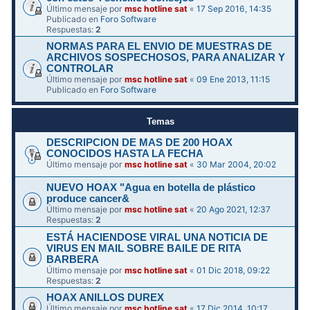
Último mensaje por
msc hotline sat
«
17 Sep 2016, 14:35
Publicado en
Foro Software
Respuestas:
2
NORMAS PARA EL ENVIO DE MUESTRAS DE
ARCHIVOS SOSPECHOSOS, PARA ANALIZAR Y
CONTROLAR
Último mensaje por
msc hotline sat
«
09 Ene 2013, 11:15
Publicado en
Foro Software
Temas
DESCRIPCION DE MAS DE 200 HOAX
CONOCIDOS HASTA LA FECHA
Último mensaje por
msc hotline sat
«
30 Mar 2004, 20:02
NUEVO HOAX "Agua en botella de plástico
produce cancer&
Último mensaje por
msc hotline sat
«
20 Ago 2021, 12:37
Respuestas:
2
ESTÁ HACIENDOSE VIRAL UNA NOTICIA DE
VIRUS EN MAIL SOBRE BAILE DE RITA
BARBERA
Último mensaje por
msc hotline sat
«
01 Dic 2018, 09:22
Respuestas:
2
HOAX ANILLOS DUREX
Último mensaje por
msc hotline sat
«
17 Dic 2014, 10:17