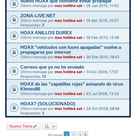
Nuevo HOAX que conviene evitar propagar
Último mensaje por
msc hotline sat
«
26 Jun 2010, 11:02
ZONA-LIVE.NET
Último mensaje por
msc hotline sat
«
19 Abr 2010, 10:57
Respuestas:
2
HOAX ANILLOS DUREX
Último mensaje por
msc hotline sat
«
19 Feb 2010, 12:38
HOAX "vehículos con luces apagadas" vuelve a
propagarse por internet
Último mensaje por
msc hotline sat
«
30 Ene 2010, 18:42
Correos que yo no he enviado
Último mensaje por
msc hotline sat
«
14 Dic 2009, 17:57
Respuestas:
12
HOAX de las "zapatillas rojas" avisando de virus
Kleneu66
Último mensaje por
msc hotline sat
«
03 Jul 2009, 13:32
HOAX? (SOLUCIONADO)
Último mensaje por
msc hotline sat
«
24 Oct 2008, 08:58
Respuestas:
2
Nuevo Tema
1
2
3
Siguiente
89 temas