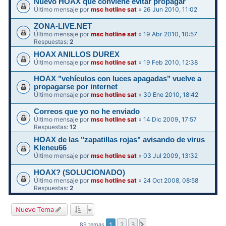
Nuevo HOAX que conviene evitar propagar
Último mensaje por
msc hotline sat
«
26 Jun 2010, 11:02
ZONA-LIVE.NET
Último mensaje por
msc hotline sat
«
19 Abr 2010, 10:57
Respuestas:
2
HOAX ANILLOS DUREX
Último mensaje por
msc hotline sat
«
19 Feb 2010, 12:38
HOAX "vehículos con luces apagadas" vuelve a
propagarse por internet
Último mensaje por
msc hotline sat
«
30 Ene 2010, 18:42
Correos que yo no he enviado
Último mensaje por
msc hotline sat
«
14 Dic 2009, 17:57
Respuestas:
12
HOAX de las "zapatillas rojas" avisando de virus
Kleneu66
Último mensaje por
msc hotline sat
«
03 Jul 2009, 13:32
HOAX? (SOLUCIONADO)
Último mensaje por
msc hotline sat
«
24 Oct 2008, 08:58
Respuestas:
2
Nuevo Tema
1
2
3
Siguiente
89 temas