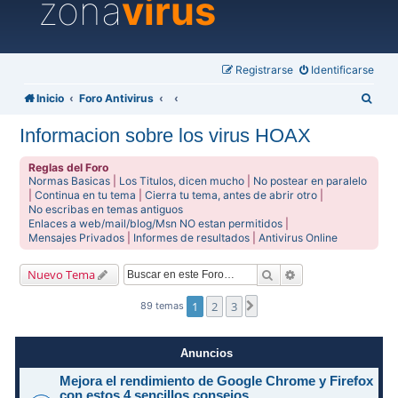
zona
virus
Registrarse
Identificarse
B
Inicio
Foro Antivirus
u
Informacion sobre los virus HOAX
s
c
Reglas del Foro
Normas Basicas
|
Los Titulos, dicen mucho
|
No postear en paralelo
a
|
Continua en tu tema
|
Cierra tu tema, antes de abrir otro
|
No escribas en temas antiguos
r
Enlaces a web/mail/blog/Msn NO estan permitidos
|
Mensajes Privados
|
Informes de resultados
|
Antivirus Online
Buscar
Búsqueda avanzad
Nuevo Tema
1
2
3
Siguiente
89 temas
Anuncios
Mejora el rendimiento de Google Chrome y Firefox
con estos 4 sencillos consejos