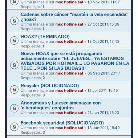
Último mensaje por
msc hotline sat
«
10 Nov 2011, 11:07
Respuestas:
1
Cadenas sobre cáncer "mantén la vela encendida"
¿hoax?
Último mensaje por
msc hotline sat
«
27 Oct 2011, 15:39
Respuestas:
1
HOAX? (TERMINADO)
Último mensaje por
msc hotline sat
«
13 Oct 2011, 17:43
Respuestas:
1
Nuevo HOAX que se está propagando
actualmente sobre "EL JUEVES... YA ESTAMOS
AVISADOS POR HOTMAIL... LO PASARON EN LA
TELE... POR SI LAS DUDAS!!"
Último mensaje por
msc hotline sat
«
05 Sep 2011, 20:17
Respuestas:
2
Recycler (SOLUCIONADO)
Último mensaje por
msc hotline sat
«
12 Jul 2011, 16:15
Respuestas:
3
Anonymous y Lulzsec amenazan con
'ciberataques' conjuntos
Último mensaje por
msc hotline sat
«
21 Jun 2011, 15:23
Facebook seguridad (SOLUCIONADO)
Último mensaje por
msc hotline sat
«
13 Jun 2011, 18:40
Respuestas:
3