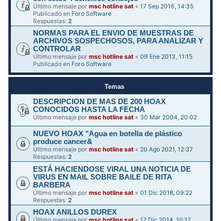
Último mensaje por
msc hotline sat
«
17 Sep 2016, 14:35
Publicado en
Foro Software
Respuestas:
2
NORMAS PARA EL ENVIO DE MUESTRAS DE
ARCHIVOS SOSPECHOSOS, PARA ANALIZAR Y
CONTROLAR
Último mensaje por
msc hotline sat
«
09 Ene 2013, 11:15
Publicado en
Foro Software
Temas
DESCRIPCION DE MAS DE 200 HOAX
CONOCIDOS HASTA LA FECHA
Último mensaje por
msc hotline sat
«
30 Mar 2004, 20:02
NUEVO HOAX "Agua en botella de plástico
produce cancer&
Último mensaje por
msc hotline sat
«
20 Ago 2021, 12:37
Respuestas:
2
ESTÁ HACIENDOSE VIRAL UNA NOTICIA DE
VIRUS EN MAIL SOBRE BAILE DE RITA
BARBERA
Último mensaje por
msc hotline sat
«
01 Dic 2018, 09:22
Respuestas:
2
HOAX ANILLOS DUREX
Último mensaje por
msc hotline sat
«
17 Dic 2014, 10:17