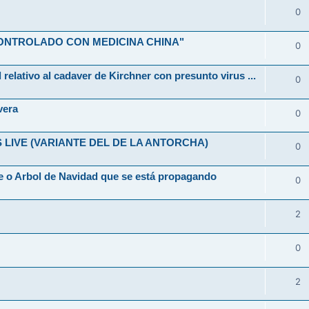
0
ONTROLADO CON MEDICINA CHINA"
0
 relativo al cadaver de Kirchner con presunto virus ...
0
vera
0
LIVE (VARIANTE DEL DE LA ANTORCHA)
0
 o Arbol de Navidad que se está propagando
0
2
0
2