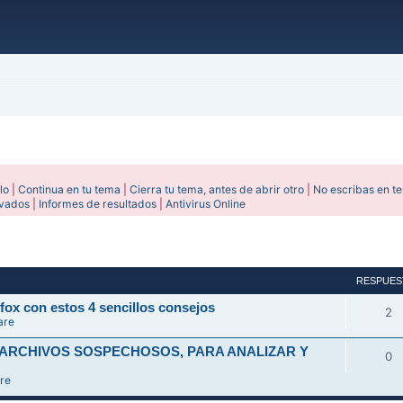
lo
|
Continua en tu tema
|
Cierra tu tema, antes de abrir otro
|
No escribas en t
ivados
|
Informes de resultados
|
Antivirus Online
avanzada
RESPUES
fox con estos 4 sencillos consejos
2
are
 ARCHIVOS SOSPECHOSOS, PARA ANALIZAR Y
0
re