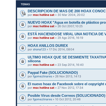
TEMAS
DESCRIPCION DE MAS DE 200 HOAX CONOC
por
msc hotline sat
» 30 Mar 2004, 20:02
NUEVO HOAX "Agua en botella de plástico pr
por
msc hotline sat
» 26 Oct 2007, 10:25
ESTÁ HACIENDOSE VIRAL UNA NOTICIA DE 
por
msc hotline sat
» 29 Ago 2016, 16:19
HOAX ANILLOS DUREX
por
shona123
» 17 Dic 2014, 08:04
ULTIMO HOAX QUE SE DESMIENTE TAXATIVAMEN
silicona
por
msc hotline sat
» 23 Sep 2014, 16:40
Paypal Fake (SOLUCIONADO)
por
fgomezlinares
» 26 Nov 2013, 14:13
El nuevo hoax de Facebook sobre el copyright d
por
msc hotline sat
» 27 Nov 2012, 17:34
Posible Virus desde Correos (SOLUCIONADO)
por
fgomezlinares
» 10 Oct 2012, 20:46