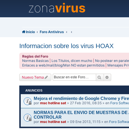
zona
virus
Inicio
Foro Antivirus
Informacion sobre los virus HOAX
Reglas del Foro
Normas Basicas
|
Los Titulos, dicen mucho
|
No postear en parale
Enlaces a web/mail/blog/Msn NO estan permitidos
|
Mensajes Pr
Buscar
Búsqueda 
Nuevo Tema
ANUNCIOS
Mejora el rendimiento de Google Chrome y Fire
por
msc hotline sat
» 27 Feb 2016, 08:35 » en
Foro Softw
NORMAS PARA EL ENVIO DE MUESTRAS DE
CONTROLAR
por
msc hotline sat
» 09 Ene 2013, 11:15 » en
Foro Softwa