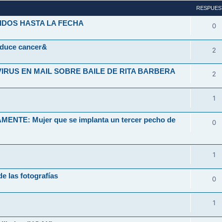
RESPUES
IDOS HASTA LA FECHA
0
oduce cancer&
2
VIRUS EN MAIL SOBRE BAILE DE RITA BARBERA
2
1
TE: Mujer que se implanta un tercer pecho de
0
1
e las fotografías
0
1