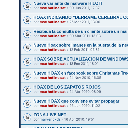
Nueva variante de malware HILOTI
por
msc hotline sat
» 09 Jun 2011, 17:37
HOAX INDICANDO "DERRAME CEREBRAL C
por
msc hotline sat
» 25 Mar 2011, 13:06
Recibida la consulta de un cliente sobre un mail
por
msc hotline sat
» 09 Mar 2011, 13:03
Nuevo Hoax sobre imanes en la puerta de la ne
por
msc hotline sat
» 12 Feb 2011, 05:31
HOAX SOBRE ACTUALIZACION DE WINDOWS 
por
msc hotline sat
» 18 Ene 2011, 18:01
Nuevo HOAX en facebook sobre Christmas Tree
por
msc hotline sat
» 24 Nov 2010, 16:05
HOAX DE LOS ZAPATOS ROJOS
por
msc hotline sat
» 24 Abr 2010, 08:09
Nuevo HOAX que conviene evitar propagar
por
msc hotline sat
» 26 Jun 2010, 11:02
ZONA-LIVE.NET
por
marverickds
» 16 Abr 2010, 19:51