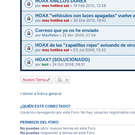
HOAX ANILLOS DUREX
por
msc hotline sat
» 19 Feb 2010, 12:38
HOAX "vehículos con luces apagadas" vuelve a
por
msc hotline sat
» 30 Ene 2010, 18:42
Correos que yo no he enviado
por
MaxRebo
» 22 Abr 2009, 07:24
HOAX de las "zapatillas rojas" avisando de vir
por
msc hotline sat
» 03 Jul 2009, 13:32
HOAX? (SOLUCIONADO)
por
lucl
» 24 Oct 2008, 08:31
Nuevo Tema
Volver a Índice general
¿QUIÉN ESTÁ CONECTADO?
Usuarios navegando por este Foro: No hay usuarios registrados visi
PERMISOS DEL FORO
No puedes
abrir nuevos temas en este Foro
No puedes
responder a temas en este Foro