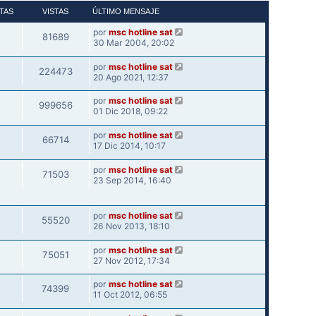
TAS
VISTAS
ÚLTIMO MENSAJE
por
msc hotline sat
81689
30 Mar 2004, 20:02
por
msc hotline sat
224473
20 Ago 2021, 12:37
por
msc hotline sat
999656
01 Dic 2018, 09:22
por
msc hotline sat
66714
17 Dic 2014, 10:17
por
msc hotline sat
71503
23 Sep 2014, 16:40
por
msc hotline sat
55520
26 Nov 2013, 18:10
por
msc hotline sat
75051
27 Nov 2012, 17:34
por
msc hotline sat
74399
11 Oct 2012, 06:55