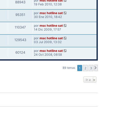
por
msc hotline sat
88943
19 Feb 2010, 12:38
por
msc hotline sat
95351
30 Ene 2010, 18:42
por
msc hotline sat
110347
14 Dic 2009, 17:57
por
msc hotline sat
129543
03 Jul 2009, 13:32
por
msc hotline sat
60124
24 Oct 2008, 08:58
1
2
3
Siguiente
89 temas
Ir a