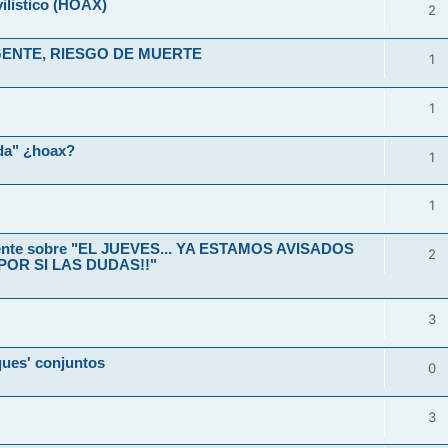
ilistico (HOAX)
2
1
1
ida" ¿hoax?
1
1
ente sobre "EL JUEVES... YA ESTAMOS AVISADOS
2
 POR SI LAS DUDAS!!"
3
ues' conjuntos
0
3