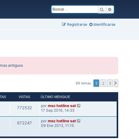
Buscar
Búsqueda ava
Registrarse
Identificarse
emas antiguos
1
2
3
Siguiente
89 temas
TAS
VISTAS
ÚLTIMO MENSAJE
por
msc hotline sat
772532
17 Sep 2016, 14:35
por
msc hotline sat
672247
09 Ene 2013, 11:15