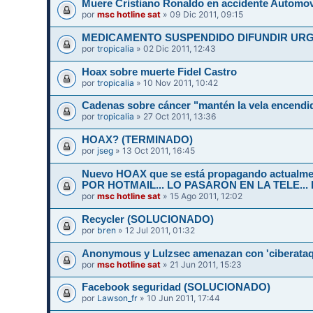
Muere Cristiano Ronaldo en accidente Automov
por
msc hotline sat
» 09 Dic 2011, 09:15
por
tropicalia
» 02 Dic 2011, 12:43
Hoax sobre muerte Fidel Castro
por
tropicalia
» 10 Nov 2011, 10:42
Cadenas sobre cáncer "mantén la vela encend
por
tropicalia
» 27 Oct 2011, 13:36
HOAX? (TERMINADO)
por
jseg
» 13 Oct 2011, 16:45
Nuevo HOAX que se está propagando actualm
POR HOTMAIL... LO PASARON EN LA TELE...
por
msc hotline sat
» 15 Ago 2011, 12:02
Recycler (SOLUCIONADO)
por
bren
» 12 Jul 2011, 01:32
Anonymous y Lulzsec amenazan con 'ciberataq
por
msc hotline sat
» 21 Jun 2011, 15:23
Facebook seguridad (SOLUCIONADO)
por
Lawson_fr
» 10 Jun 2011, 17:44