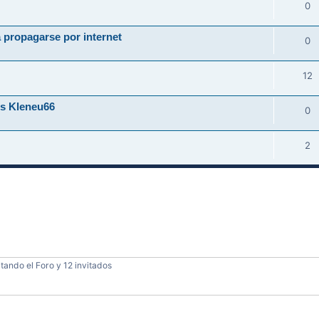
0
 propagarse por internet
0
12
us Kleneu66
0
2
tando el Foro y 12 invitados