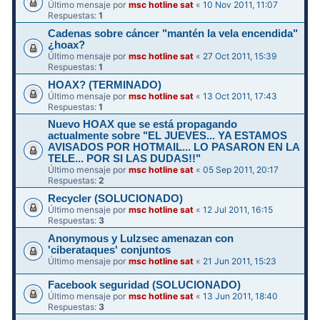
Último mensaje por
msc hotline sat
«
10 Nov 2011, 11:07
Respuestas:
1
Cadenas sobre cáncer "mantén la vela encendida"
¿hoax?
Último mensaje por
msc hotline sat
«
27 Oct 2011, 15:39
Respuestas:
1
HOAX? (TERMINADO)
Último mensaje por
msc hotline sat
«
13 Oct 2011, 17:43
Respuestas:
1
Nuevo HOAX que se está propagando
actualmente sobre "EL JUEVES... YA ESTAMOS
AVISADOS POR HOTMAIL... LO PASARON EN LA
TELE... POR SI LAS DUDAS!!"
Último mensaje por
msc hotline sat
«
05 Sep 2011, 20:17
Respuestas:
2
Recycler (SOLUCIONADO)
Último mensaje por
msc hotline sat
«
12 Jul 2011, 16:15
Respuestas:
3
Anonymous y Lulzsec amenazan con
'ciberataques' conjuntos
Último mensaje por
msc hotline sat
«
21 Jun 2011, 15:23
Facebook seguridad (SOLUCIONADO)
Último mensaje por
msc hotline sat
«
13 Jun 2011, 18:40
Respuestas:
3