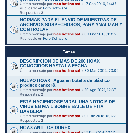
Último mensaje por
msc hotline sat
«
17 Sep 2016, 14:35
Publicado en
Foro Software
Respuestas:
2
NORMAS PARA EL ENVIO DE MUESTRAS DE
ARCHIVOS SOSPECHOSOS, PARA ANALIZAR Y
CONTROLAR
Último mensaje por
msc hotline sat
«
09 Ene 2013, 11:15
Publicado en
Foro Software
Temas
DESCRIPCION DE MAS DE 200 HOAX
CONOCIDOS HASTA LA FECHA
Último mensaje por
msc hotline sat
«
30 Mar 2004, 20:02
NUEVO HOAX "Agua en botella de plástico
produce cancer&
Último mensaje por
msc hotline sat
«
20 Ago 2021, 12:37
Respuestas:
2
ESTÁ HACIENDOSE VIRAL UNA NOTICIA DE
VIRUS EN MAIL SOBRE BAILE DE RITA
BARBERA
Último mensaje por
msc hotline sat
«
01 Dic 2018, 09:22
Respuestas:
2
HOAX ANILLOS DUREX
Último mensaje por
msc hotline sat
«
17 Dic 2014, 10:17