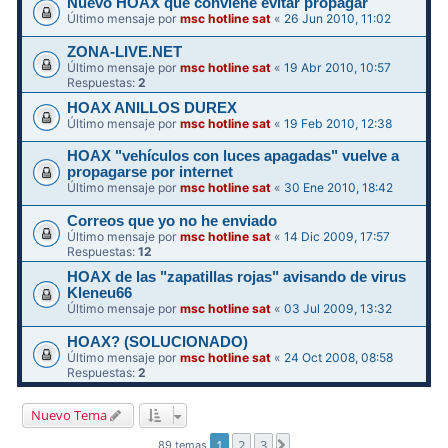
Nuevo HOAX que conviene evitar propagar
Último mensaje por
msc hotline sat
«
26 Jun 2010, 11:02
ZONA-LIVE.NET
Último mensaje por
msc hotline sat
«
19 Abr 2010, 10:57
Respuestas:
2
HOAX ANILLOS DUREX
Último mensaje por
msc hotline sat
«
19 Feb 2010, 12:38
HOAX "vehículos con luces apagadas" vuelve a
propagarse por internet
Último mensaje por
msc hotline sat
«
30 Ene 2010, 18:42
Correos que yo no he enviado
Último mensaje por
msc hotline sat
«
14 Dic 2009, 17:57
Respuestas:
12
HOAX de las "zapatillas rojas" avisando de virus
Kleneu66
Último mensaje por
msc hotline sat
«
03 Jul 2009, 13:32
HOAX? (SOLUCIONADO)
Último mensaje por
msc hotline sat
«
24 Oct 2008, 08:58
Respuestas:
2
Nuevo Tema
1
2
3
Siguiente
89 temas