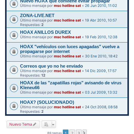
Nuevo HOAX que conviene evitar propagar
Último mensaje por
msc hotline sat
«
26 Jun 2010, 11:02
ZONA-LIVE.NET
Último mensaje por
msc hotline sat
«
19 Abr 2010, 10:57
Respuestas:
2
HOAX ANILLOS DUREX
Último mensaje por
msc hotline sat
«
19 Feb 2010, 12:38
HOAX "vehículos con luces apagadas" vuelve a
propagarse por internet
Último mensaje por
msc hotline sat
«
30 Ene 2010, 18:42
Correos que yo no he enviado
Último mensaje por
msc hotline sat
«
14 Dic 2009, 17:57
Respuestas:
12
HOAX de las "zapatillas rojas" avisando de virus
Kleneu66
Último mensaje por
msc hotline sat
«
03 Jul 2009, 13:32
HOAX? (SOLUCIONADO)
Último mensaje por
msc hotline sat
«
24 Oct 2008, 08:58
Respuestas:
2
Nuevo Tema
1
2
3
Siguiente
89 temas