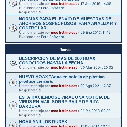
Último mensaje por
msc hotline sat
«
17 Sep 2016, 14:35
Publicado en
Foro Software
Respuestas:
2
NORMAS PARA EL ENVIO DE MUESTRAS DE
ARCHIVOS SOSPECHOSOS, PARA ANALIZAR Y
CONTROLAR
Último mensaje por
msc hotline sat
«
09 Ene 2013, 11:15
Publicado en
Foro Software
Temas
DESCRIPCION DE MAS DE 200 HOAX
CONOCIDOS HASTA LA FECHA
Último mensaje por
msc hotline sat
«
30 Mar 2004, 20:02
NUEVO HOAX "Agua en botella de plástico
produce cancer&
Último mensaje por
msc hotline sat
«
20 Ago 2021, 12:37
Respuestas:
2
ESTÁ HACIENDOSE VIRAL UNA NOTICIA DE
VIRUS EN MAIL SOBRE BAILE DE RITA
BARBERA
Último mensaje por
msc hotline sat
«
01 Dic 2018, 09:22
Respuestas:
2
HOAX ANILLOS DUREX
Último mensaje por
msc hotline sat
«
17 Dic 2014, 10:17