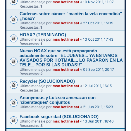
Último mensaje por
msc hotline sat
«
10 Nov 2011, 11:07
Respuestas:
1
Cadenas sobre cáncer "mantén la vela encendida"
¿hoax?
Último mensaje por
msc hotline sat
«
27 Oct 2011, 15:39
Respuestas:
1
HOAX? (TERMINADO)
Último mensaje por
msc hotline sat
«
13 Oct 2011, 17:43
Respuestas:
1
Nuevo HOAX que se está propagando
actualmente sobre "EL JUEVES... YA ESTAMOS
AVISADOS POR HOTMAIL... LO PASARON EN LA
TELE... POR SI LAS DUDAS!!"
Último mensaje por
msc hotline sat
«
05 Sep 2011, 20:17
Respuestas:
2
Recycler (SOLUCIONADO)
Último mensaje por
msc hotline sat
«
12 Jul 2011, 16:15
Respuestas:
3
Anonymous y Lulzsec amenazan con
'ciberataques' conjuntos
Último mensaje por
msc hotline sat
«
21 Jun 2011, 15:23
Facebook seguridad (SOLUCIONADO)
Último mensaje por
msc hotline sat
«
13 Jun 2011, 18:40
Respuestas:
3