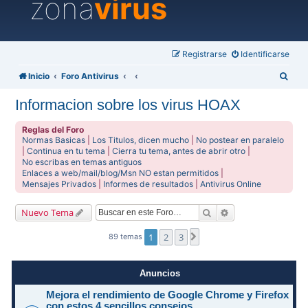
zona
virus
Registrarse
Identificarse
B
Inicio
Foro Antivirus
u
Informacion sobre los virus HOAX
s
c
Reglas del Foro
Normas Basicas
|
Los Titulos, dicen mucho
|
No postear en paralelo
a
|
Continua en tu tema
|
Cierra tu tema, antes de abrir otro
|
No escribas en temas antiguos
r
Enlaces a web/mail/blog/Msn NO estan permitidos
|
Mensajes Privados
|
Informes de resultados
|
Antivirus Online
Buscar
Búsqueda avanzad
Nuevo Tema
1
2
3
Siguiente
89 temas
Anuncios
Mejora el rendimiento de Google Chrome y Firefox
con estos 4 sencillos consejos