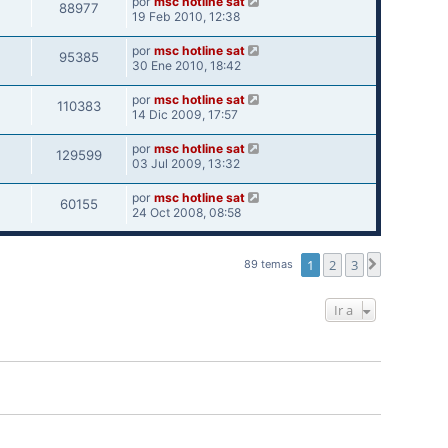
por
msc hotline sat
88977
19 Feb 2010, 12:38
por
msc hotline sat
95385
30 Ene 2010, 18:42
por
msc hotline sat
110383
14 Dic 2009, 17:57
por
msc hotline sat
129599
03 Jul 2009, 13:32
por
msc hotline sat
60155
24 Oct 2008, 08:58
1
2
3
Siguiente
89 temas
Ir a