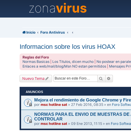
zona
virus
Inicio
Foro Antivirus
Informacion sobre los virus HOAX
Reglas del Foro
Normas Basicas
|
Los Titulos, dicen mucho
|
No postear en parale
Enlaces a web/mail/blog/Msn NO estan permitidos
|
Mensajes Pr
Buscar
Búsqueda 
Nuevo Tema
ANUNCIOS
Mejora el rendimiento de Google Chrome y Fire
por
msc hotline sat
» 27 Feb 2016, 08:35 » en
Foro Softw
NORMAS PARA EL ENVIO DE MUESTRAS DE
CONTROLAR
por
msc hotline sat
» 09 Ene 2013, 11:15 » en
Foro Softwa