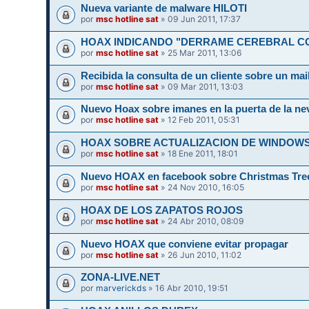
Nueva variante de malware HILOTI
por
msc hotline sat
» 09 Jun 2011, 17:37
HOAX INDICANDO "DERRAME CEREBRAL C
por
msc hotline sat
» 25 Mar 2011, 13:06
Recibida la consulta de un cliente sobre un mail
por
msc hotline sat
» 09 Mar 2011, 13:03
Nuevo Hoax sobre imanes en la puerta de la ne
por
msc hotline sat
» 12 Feb 2011, 05:31
HOAX SOBRE ACTUALIZACION DE WINDOWS 
por
msc hotline sat
» 18 Ene 2011, 18:01
Nuevo HOAX en facebook sobre Christmas Tree
por
msc hotline sat
» 24 Nov 2010, 16:05
HOAX DE LOS ZAPATOS ROJOS
por
msc hotline sat
» 24 Abr 2010, 08:09
Nuevo HOAX que conviene evitar propagar
por
msc hotline sat
» 26 Jun 2010, 11:02
ZONA-LIVE.NET
por
marverickds
» 16 Abr 2010, 19:51