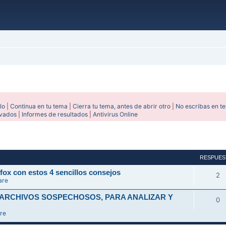
lo
|
Continua en tu tema
|
Cierra tu tema, antes de abrir otro
|
No escribas en t
ivados
|
Informes de resultados
|
Antivirus Online
avanzada
RESPUES
fox con estos 4 sencillos consejos
2
are
 ARCHIVOS SOSPECHOSOS, PARA ANALIZAR Y
0
re