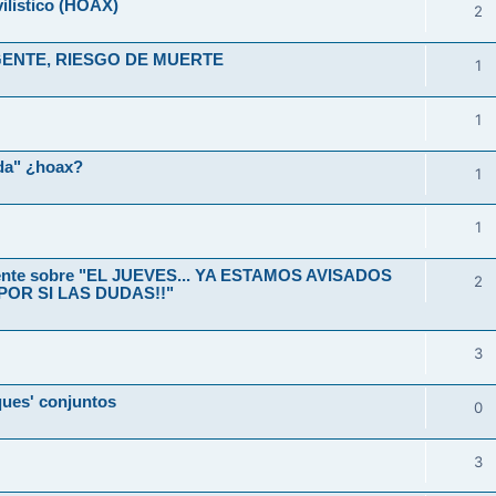
ilistico (HOAX)
2
1
1
ida" ¿hoax?
1
1
ente sobre "EL JUEVES... YA ESTAMOS AVISADOS
2
 POR SI LAS DUDAS!!"
3
ues' conjuntos
0
3