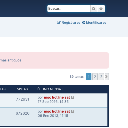
Buscar
Búsqueda ava
Registrarse
Identificarse
emas antiguos
1
2
3
Siguiente
89 temas
TAS
VISTAS
ÚLTIMO MENSAJE
por
msc hotline sat
772931
17 Sep 2016, 14:35
por
msc hotline sat
672626
09 Ene 2013, 11:15