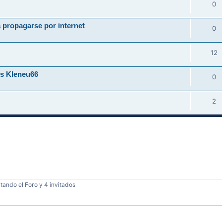
0
 propagarse por internet
0
12
us Kleneu66
0
2
tando el Foro y 4 invitados