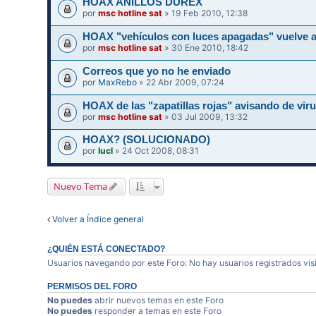
HOAX ANILLOS DUREX
por
msc hotline sat
» 19 Feb 2010, 12:38
HOAX "vehículos con luces apagadas" vuelve a
por
msc hotline sat
» 30 Ene 2010, 18:42
Correos que yo no he enviado
por
MaxRebo
» 22 Abr 2009, 07:24
HOAX de las "zapatillas rojas" avisando de vir
por
msc hotline sat
» 03 Jul 2009, 13:32
HOAX? (SOLUCIONADO)
por
lucl
» 24 Oct 2008, 08:31
Nuevo Tema
Volver a Índice general
¿QUIÉN ESTÁ CONECTADO?
Usuarios navegando por este Foro: No hay usuarios registrados visi
PERMISOS DEL FORO
No puedes
abrir nuevos temas en este Foro
No puedes
responder a temas en este Foro