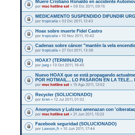
Muere Cristiano Ronaldo en accidente Automov
por
msc hotline sat
» 09 Dic 2011, 09:15
por
tropicalia
» 02 Dic 2011, 12:43
Hoax sobre muerte Fidel Castro
por
tropicalia
» 10 Nov 2011, 10:42
Cadenas sobre cáncer "mantén la vela encend
por
tropicalia
» 27 Oct 2011, 13:36
HOAX? (TERMINADO)
por
jseg
» 13 Oct 2011, 16:45
Nuevo HOAX que se está propagando actualm
POR HOTMAIL... LO PASARON EN LA TELE...
por
msc hotline sat
» 15 Ago 2011, 12:02
Recycler (SOLUCIONADO)
por
bren
» 12 Jul 2011, 01:32
Anonymous y Lulzsec amenazan con 'ciberataq
por
msc hotline sat
» 21 Jun 2011, 15:23
Facebook seguridad (SOLUCIONADO)
por
Lawson_fr
» 10 Jun 2011, 17:44