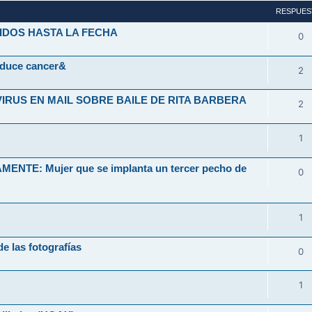
RESPUES
IDOS HASTA LA FECHA
0
oduce cancer&
2
VIRUS EN MAIL SOBRE BAILE DE RITA BARBERA
2
1
TE: Mujer que se implanta un tercer pecho de
0
1
e las fotografías
0
1