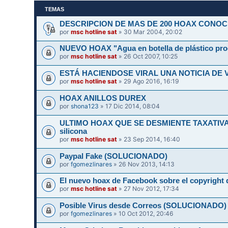
TEMAS
DESCRIPCION DE MAS DE 200 HOAX CONOC
por
msc hotline sat
» 30 Mar 2004, 20:02
NUEVO HOAX "Agua en botella de plástico pr
por
msc hotline sat
» 26 Oct 2007, 10:25
ESTÁ HACIENDOSE VIRAL UNA NOTICIA DE 
por
msc hotline sat
» 29 Ago 2016, 16:19
HOAX ANILLOS DUREX
por
shona123
» 17 Dic 2014, 08:04
ULTIMO HOAX QUE SE DESMIENTE TAXATIVAMEN
silicona
por
msc hotline sat
» 23 Sep 2014, 16:40
Paypal Fake (SOLUCIONADO)
por
fgomezlinares
» 26 Nov 2013, 14:13
El nuevo hoax de Facebook sobre el copyright d
por
msc hotline sat
» 27 Nov 2012, 17:34
Posible Virus desde Correos (SOLUCIONADO)
por
fgomezlinares
» 10 Oct 2012, 20:46