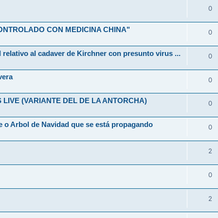
0
ONTROLADO CON MEDICINA CHINA"
0
 relativo al cadaver de Kirchner con presunto virus ...
0
vera
0
LIVE (VARIANTE DEL DE LA ANTORCHA)
0
 o Arbol de Navidad que se está propagando
0
2
0
2