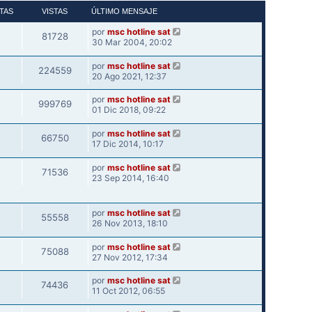
TAS
VISTAS
ÚLTIMO MENSAJE
por
msc hotline sat
81728
30 Mar 2004, 20:02
por
msc hotline sat
224559
20 Ago 2021, 12:37
por
msc hotline sat
999769
01 Dic 2018, 09:22
por
msc hotline sat
66750
17 Dic 2014, 10:17
por
msc hotline sat
71536
23 Sep 2014, 16:40
por
msc hotline sat
55558
26 Nov 2013, 18:10
por
msc hotline sat
75088
27 Nov 2012, 17:34
por
msc hotline sat
74436
11 Oct 2012, 06:55