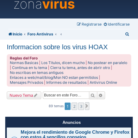
zona
virus
Registrarse
Identificarse
B
Inicio
Foro Antivirus
u
Informacion sobre los virus HOAX
s
c
Reglas del Foro
Normas Basicas
|
Los Titulos, dicen mucho
|
No postear en paralelo
a
|
Continua en tu tema
|
Cierra tu tema, antes de abrir otro
|
No escribas en temas antiguos
r
Enlaces a web/mail/blog/Msn NO estan permitidos
|
Mensajes Privados
|
Informes de resultados
|
Antivirus Online
Buscar
Búsqueda avanzad
Nuevo Tema
1
2
3
Siguiente
89 temas
Anuncios
Mejora el rendimiento de Google Chrome y Firefox
con estos 4 sencillos consejos