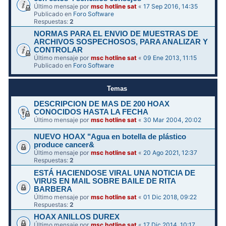
Último mensaje por
msc hotline sat
«
17 Sep 2016, 14:35
Publicado en
Foro Software
Respuestas:
2
NORMAS PARA EL ENVIO DE MUESTRAS DE
ARCHIVOS SOSPECHOSOS, PARA ANALIZAR Y
CONTROLAR
Último mensaje por
msc hotline sat
«
09 Ene 2013, 11:15
Publicado en
Foro Software
Temas
DESCRIPCION DE MAS DE 200 HOAX
CONOCIDOS HASTA LA FECHA
Último mensaje por
msc hotline sat
«
30 Mar 2004, 20:02
NUEVO HOAX "Agua en botella de plástico
produce cancer&
Último mensaje por
msc hotline sat
«
20 Ago 2021, 12:37
Respuestas:
2
ESTÁ HACIENDOSE VIRAL UNA NOTICIA DE
VIRUS EN MAIL SOBRE BAILE DE RITA
BARBERA
Último mensaje por
msc hotline sat
«
01 Dic 2018, 09:22
Respuestas:
2
HOAX ANILLOS DUREX
Último mensaje por
msc hotline sat
«
17 Dic 2014, 10:17