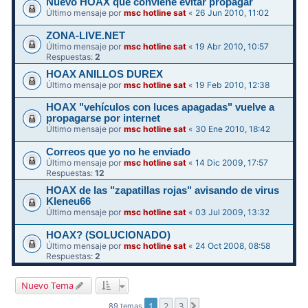
Nuevo HOAX que conviene evitar propagar
Último mensaje por
msc hotline sat
«
26 Jun 2010, 11:02
ZONA-LIVE.NET
Último mensaje por
msc hotline sat
«
19 Abr 2010, 10:57
Respuestas:
2
HOAX ANILLOS DUREX
Último mensaje por
msc hotline sat
«
19 Feb 2010, 12:38
HOAX "vehículos con luces apagadas" vuelve a
propagarse por internet
Último mensaje por
msc hotline sat
«
30 Ene 2010, 18:42
Correos que yo no he enviado
Último mensaje por
msc hotline sat
«
14 Dic 2009, 17:57
Respuestas:
12
HOAX de las "zapatillas rojas" avisando de virus
Kleneu66
Último mensaje por
msc hotline sat
«
03 Jul 2009, 13:32
HOAX? (SOLUCIONADO)
Último mensaje por
msc hotline sat
«
24 Oct 2008, 08:58
Respuestas:
2
Nuevo Tema
1
2
3
Siguiente
89 temas