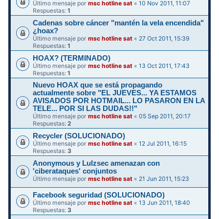
Último mensaje por
msc hotline sat
«
10 Nov 2011, 11:07
Respuestas:
1
Cadenas sobre cáncer "mantén la vela encendida"
¿hoax?
Último mensaje por
msc hotline sat
«
27 Oct 2011, 15:39
Respuestas:
1
HOAX? (TERMINADO)
Último mensaje por
msc hotline sat
«
13 Oct 2011, 17:43
Respuestas:
1
Nuevo HOAX que se está propagando
actualmente sobre "EL JUEVES... YA ESTAMOS
AVISADOS POR HOTMAIL... LO PASARON EN LA
TELE... POR SI LAS DUDAS!!"
Último mensaje por
msc hotline sat
«
05 Sep 2011, 20:17
Respuestas:
2
Recycler (SOLUCIONADO)
Último mensaje por
msc hotline sat
«
12 Jul 2011, 16:15
Respuestas:
3
Anonymous y Lulzsec amenazan con
'ciberataques' conjuntos
Último mensaje por
msc hotline sat
«
21 Jun 2011, 15:23
Facebook seguridad (SOLUCIONADO)
Último mensaje por
msc hotline sat
«
13 Jun 2011, 18:40
Respuestas:
3